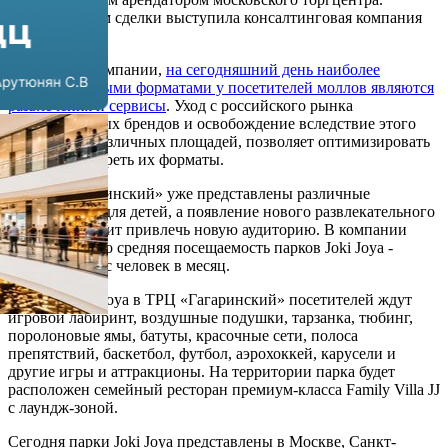
новым якорным арендатором московского торгцентра.
Консультантом сделки выступила консалтинговая компания
CORE.XP.
По данным компании,
на сегодняшний день наиболее
востребованными форматами у посетителей моллов являются
развлечения и сервисы
. Уход с российского рынка
международных брендов и освобождение вследствие этого
помещений различных площадей, позволяет оптимизировать
их и пересмотреть их форматы.
В ТРЦ «Гагаринский» уже представлены различные
предложения для детей, а появление нового развлекательного
центра позволит привлечь новую аудиторию. В компании
рассказали, что средняя посещаемость парков Joki Joya -
порядка 20 тыс человек в месяц.
В новом Joki Joya в ТРЦ «Гагаринский» посетителей ждут
игровой лабиринт, воздушные подушки, тарзанка, тюбинг,
поролоновые ямы, батуты, красочные сети, полоса
препятствий, баскетбол, футбол, аэрохоккей, карусели и
другие игры и аттракционы. На территории парка будет
расположен семейный ресторан премиум-класса Family Villa JJ
с лаундж-зоной.