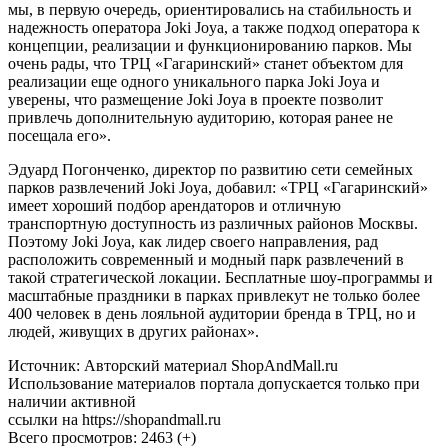
мы, в первую очередь, ориентировались на стабильность и
надежность оператора Joki Joya, а также подход оператора к
концепции, реализации и функционированию парков. Мы
очень рады, что ТРЦ «Гагаринский» станет объектом для
реализации еще одного уникального парка Joki Joya и
уверены, что размещение Joki Joya в проекте позволит
привлечь дополнительную аудиторию, которая ранее не
посещала его».
Эдуард Погонченко, директор по развитию сети семейных
парков развлечений Joki Joya, добавил: «ТРЦ «Гагаринский»
имеет хороший подбор арендаторов и отличную
транспортную доступность из различных районов Москвы.
Поэтому Joki Joya, как лидер своего направления, рад
расположить современный и модный парк развлечений в
такой стратегической локации. Бесплатные шоу-программы и
масштабные праздники в парках привлекут не только более
400 человек в день лояльной аудитории бренда в ТРЦ, но и
людей, живущих в других районах».
Источник: Авторский материал ShopAndMall.ru
Использование материалов портала допускается только при
наличии активной
ссылки на https://shopandmall.ru
Всего просмотров:
2463 (+)