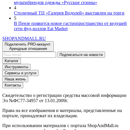
мультибрендов одежды «Русские сезоны»
4
Столичный ТЦ «Галерея Водолей» выставлен на торги
5
В Пензе появится новое гастропространство от ведущей
сети фуд-холлов Eat Market
SHOP
AND
MALL.RU
Подключить PRO-аккаунт:
Арендные отношения
Подписаться на новости
Каталог
Инструменты
Сервисы и услуги
Наша жизнь
Контакты
Свидетельство о регистрации средства массовой информации
Эл №ФС77-34957 от 13.01.2009г.
Права на все изображения и материалы, представленные на
портале, принадлежат их владельцам.
При использовании материалов с портала ShopAndMall.ru