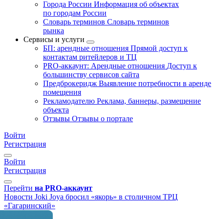
Города России
Информация об объектах
по городам России
Словарь терминов
Словарь терминов
рынка
Сервисы и услуги
БП: арендные отношения
Прямой доступ к
контактам ритейлеров и ТЦ
PRO-аккаунт: Арендные отношения
Доступ к
большинству сервисов сайта
Предброкеридж
Выявление потребности в аренде
помещения
Рекламодателю
Реклама, баннеры, размещение
объекта
Отзывы
Отзывы о портале
Войти
Регистрация
Войти
Регистрация
Перейти
на PRO-аккаунт
Новости
Joki Joya бросил «якорь» в столичном ТРЦ
«Гагаринский»