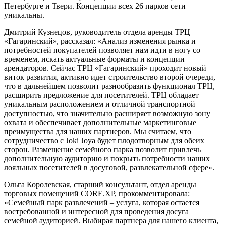
Сегодня парки Joki Joya представлены в Москве, Санкт-
Петербурге и Твери. Концепции всех 26 парков сети
уникальны.
Дмитрий Кузнецов, руководитель отдела аренды ТРЦ
«Гагаринский», рассказал: «Анализ изменения рынка и
потребностей покупателей позволяет нам идти в ногу со
временем, искать актуальные форматы и концепции
арендаторов. Сейчас ТРЦ «Гагаринский» проходит новый
виток развития, активно идет строительство второй очереди,
что в дальнейшем позволит разнообразить функционал ТРЦ,
расширить предложение для посетителей. ТРЦ обладает
уникальным расположением и отличной транспортной
доступностью, что значительно расширяет возможную зону
охвата и обеспечивает дополнительные маркетинговые
преимущества для наших партнеров. Мы считаем, что
сотрудничество с Joki Joya будет плодотворным для обеих
сторон. Размещение семейного парка позволит привлечь
дополнительную аудиторию и покрыть потребности наших
лояльных посетителей в досуговой, развлекательной сфере».
Ольга Королевская, старший консультант, отдел аренды
торговых помещений CORE.XP, прокомментировала:
«Семейный парк развлечений – услуга, которая остается
востребованной и интересной для проведения досуга
семейной аудиторией. Выбирая партнера для нашего клиента,