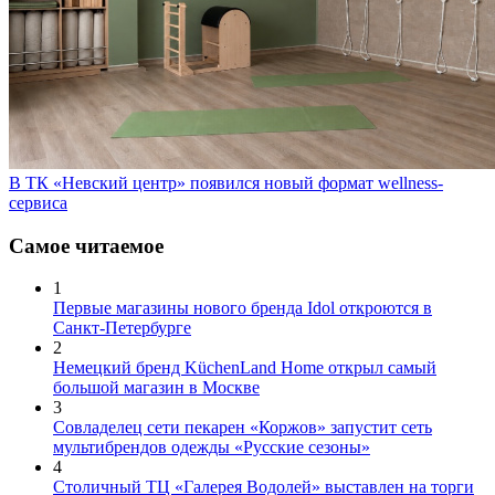
В ТК «Невский центр» появился новый формат wellness-
сервиса
Самое читаемое
1
Первые магазины нового бренда Idol откроются в
Санкт-Петербурге
2
Немецкий бренд KüchenLand Home открыл самый
большой магазин в Москве
3
Совладелец сети пекарен «Коржов» запустит сеть
мультибрендов одежды «Русские сезоны»
4
Столичный ТЦ «Галерея Водолей» выставлен на торги