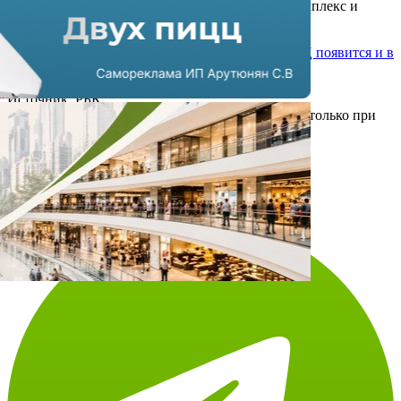
детские игровые зоны, тренажерный зал, спа-комплекс и
зимний сад.
Напомним, ранее стало известно, что
новый ТРЦ появится и в
Москве
.
Источник: РБК
Использование материалов портала допускается только при
наличии активной
ссылки на https://shopandmall.ru
Всего просмотров:
2627 (+2)
Теги:
Сочи