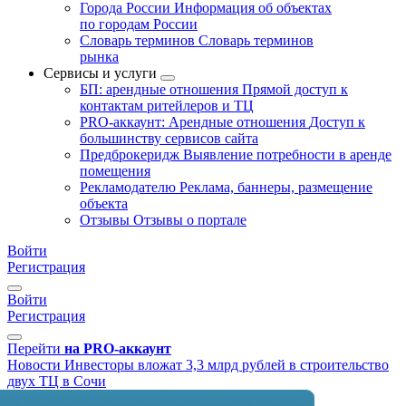
Города России
Информация об объектах
по городам России
Словарь терминов
Словарь терминов
рынка
Сервисы и услуги
БП: арендные отношения
Прямой доступ к
контактам ритейлеров и ТЦ
PRO-аккаунт: Арендные отношения
Доступ к
большинству сервисов сайта
Предброкеридж
Выявление потребности в аренде
помещения
Рекламодателю
Реклама, баннеры, размещение
объекта
Отзывы
Отзывы о портале
Войти
Регистрация
Войти
Регистрация
Перейти
на PRO-аккаунт
Новости
Инвесторы вложат 3,3 млрд рублей в строительство
двух ТЦ в Сочи