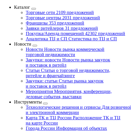
Каталог
Торговые сети
2109 предложений
Торговые центры
2031 предложений
Франшизы
353 предложений
Заявки ритейлеров
31 предложений
Покупка/Аренда помещений
42302 предложений
Аналитика ТЦ и СП
Статистика по ТЦ и СП
Новости
Новости
Новости рынка коммерческой
торговой недвижимости
Закупки: новости
Новости рынка закупок
и поставок в ритейл
Статьи
Статьи о торговой недвижимости,
ритейле и франчайзинге
Закупки: статьи
Статьи рынка закупок
и поставок в ритейл
Мероприятия
Мероприятия, конференции,
деловые события, выставки
Инструменты
Технологические решения и сервисы
Для рознично
и электронной коммерции
Карта ТК и ТЦ России
Расположение ТК и ТЦ
на карте России
Города России
Информация об объектах