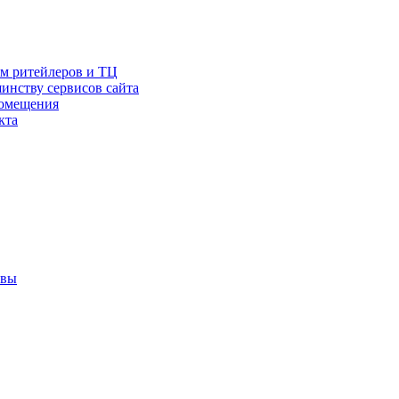
ам ритейлеров и ТЦ
инству сервисов сайта
помещения
кта
квы