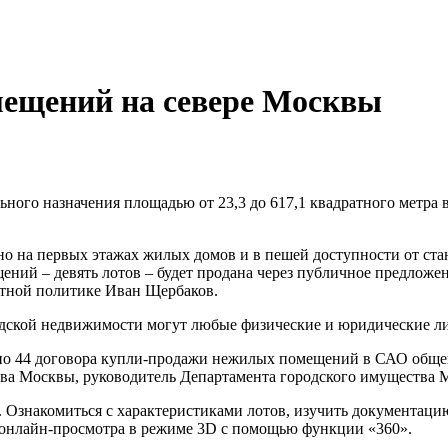
мещений на севере Москвы
ого назначения площадью от 23,3 до 617,1 квадратного метра 
 на первых этажах жилых домов и в пешей доступности от станц
ний – девять лотов – будет продана через публичное предложени
нтной политике Иван Щербаков.
одской недвижимости могут любые физические и юридические л
чено 44 договора купли-продажи нежилых помещений в САО обще
тва Москвы, руководитель Департамента городского имущества 
я. Ознакомиться с характеристиками лотов, изучить документа
ля онлайн-просмотра в режиме 3D с помощью функции «360».