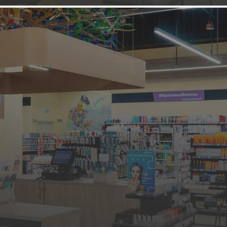
НОВАЯ ФРАНШИЗА
Одежда
House
Оставить заявку
«House» предлагает одежду для молодых людей возрасте от
15 до 25 лет. «House» создает атмосферу экспериментов,
смелых решений, авангардной моды. Коллекции «House»
состоят из ярких, модных, провокационных моделей. «Мода
улиц» в сочетании с последними тенденциями подиумов
вдохновляют дизайнеров на воплощение смелых коллекций.
Особенностью моделей «...
1172 (+2)
Навигация
Информация о франшизе
О компании
Основная информация
Подробные условия
Оставьте заявку
Новости торговой сети
Фотогалерея
Условия сотрудничества