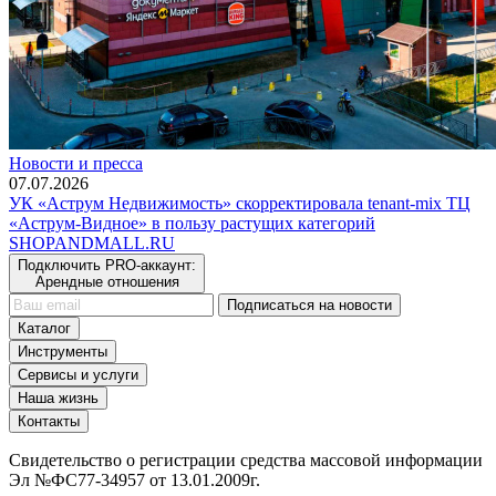
Новости и пресса
07.07.2026
УК «Аструм Недвижимость» скорректировала tenant-mix ТЦ
«Аструм-Видное» в пользу растущих категорий
SHOP
AND
MALL.RU
Подключить PRO-аккаунт:
Арендные отношения
Подписаться на новости
Каталог
Инструменты
Сервисы и услуги
Наша жизнь
Контакты
Свидетельство о регистрации средства массовой информации
Эл №ФС77-34957 от 13.01.2009г.