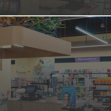
Инвестиции
3 000 000 ₽
Паушальный взнос
Население
150 000
Роялти
О франшизе компании
"
House
"
«House» предлагает одежду для молодых людей возрасте от