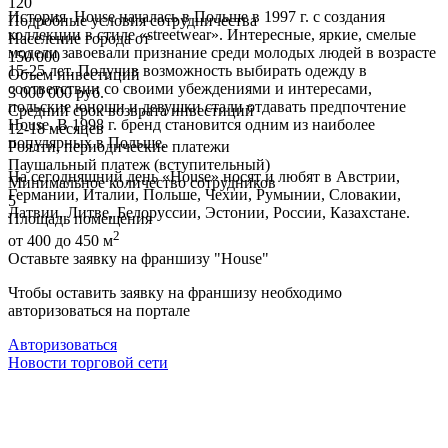
120
История House началась в Польше в 1997 г. с создания
Подробные условия сотрудничества
коллекции в стиле «streetwear». Интересные, яркие, смелые
Население города от
модели завоевали признание среди молодых людей в возрасте
150 000
15-25 лет. Получив возможность выбирать одежду в
Объем инвестиций
соответствии со своими убеждениями и интересами,
3 000 000 руб.
польские юноши и девушки стали отдавать предпочтение
Средний срок возврата инвестиций
House. В 1998 г. бренд становится одним из наиболее
12-18 месяцев
популярных в Польше.
Роялти, периодические платежи
Паушальный платеж (вступительный)
На сегодняшний день «House» носят и любят в Австрии,
Минимальное количество сотрудников
Германии, Италии, Польше, Чехии, Румынии, Словакии,
5
Латвии, Литве, Белоруссии, Эстонии, России, Казахстане.
Площадь помещения
2
от 400 до 450 м
Оставьте заявку на франшизу "House"
Чтобы оставить заявку на франшизу необходимо
авторизоваться на портале
Авторизоваться
Новости торговой сети