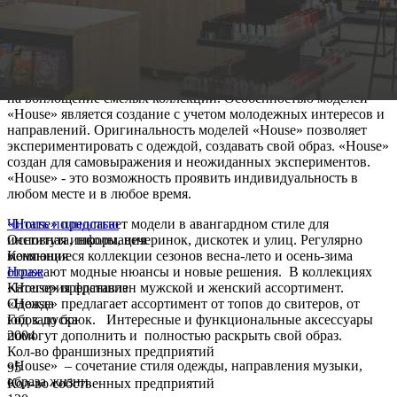
15 до 25 лет. «House» создает атмосферу экспериментов,
смелых решений, авангардной моды.
Коллекции «House» состоят из ярких, модных,
провокационных моделей. «Мода улиц» в сочетании с
последними тенденциями подиумов вдохновляют дизайнеров
на воплощение смелых коллекций. Особенностью моделей
«House» является создание с учетом молодежных интересов и
направлений. Оригинальность моделей «House» позволяет
экспериментировать с одеждой, создавать свой образ. «House»
создан для самовыражения и неожиданных экспериментов.
«House» - это возможность проявить индивидуальность в
любом месте и в любое время.
«House» предлагает модели в авангардном стиле для
Читать полностью
института, школы, вечеринок, дискотек и улиц. Регулярно
Основная информация
меняющиеся коллекции сезонов весна-лето и осень-зима
Компания
отражают модные нюансы и новые решения. В коллекциях
House
«House» представлен мужской и женский ассортимент.
Категория франшиз
«House» предлагает ассортимент от топов до свитеров, от
Одежда
юбок до брюк. Интересные и функциональные аксессуары
Год запуска
помогут дополнить и полностью раскрыть свой образ.
2004
Кол-во франшизных предприятий
«House» – сочетание стиля одежды, направления музыки,
95
образа жизни.
Кол-во собственных предприятий