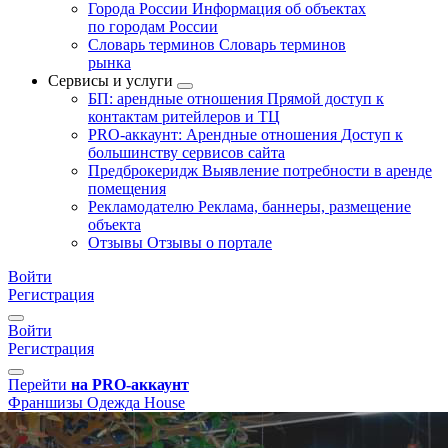
Города России
Информация об объектах
по городам России
Словарь терминов
Словарь терминов
рынка
Сервисы и услуги
БП: арендные отношения
Прямой доступ к
контактам ритейлеров и ТЦ
PRO-аккаунт: Арендные отношения
Доступ к
большинству сервисов сайта
Предброкеридж
Выявление потребности в аренде
помещения
Рекламодателю
Реклама, баннеры, размещение
объекта
Отзывы
Отзывы о портале
Войти
Регистрация
Войти
Регистрация
Перейти
на PRO-аккаунт
Франшизы
Одежда
House