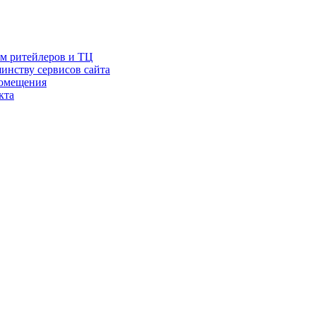
ам ритейлеров и ТЦ
инству сервисов сайта
помещения
кта