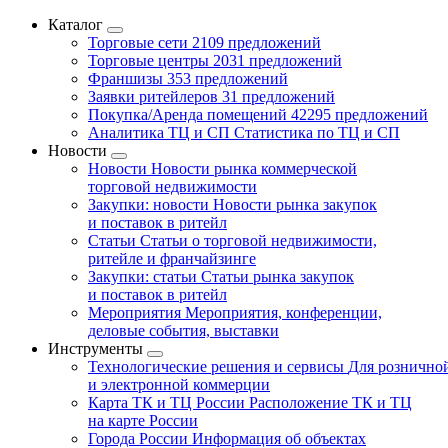
Каталог
Торговые сети
2109 предложений
Торговые центры
2031 предложений
Франшизы
353 предложений
Заявки ритейлеров
31 предложений
Покупка/Аренда помещений
42295 предложений
Аналитика ТЦ и СП
Статистика по ТЦ и СП
Новости
Новости
Новости рынка коммерческой
торговой недвижимости
Закупки: новости
Новости рынка закупок
и поставок в ритейл
Статьи
Статьи о торговой недвижимости,
ритейле и франчайзинге
Закупки: статьи
Статьи рынка закупок
и поставок в ритейл
Мероприятия
Мероприятия, конференции,
деловые события, выставки
Инструменты
Технологические решения и сервисы
Для рознично
и электронной коммерции
Карта ТК и ТЦ России
Расположение ТК и ТЦ
на карте России
Города России
Информация об объектах