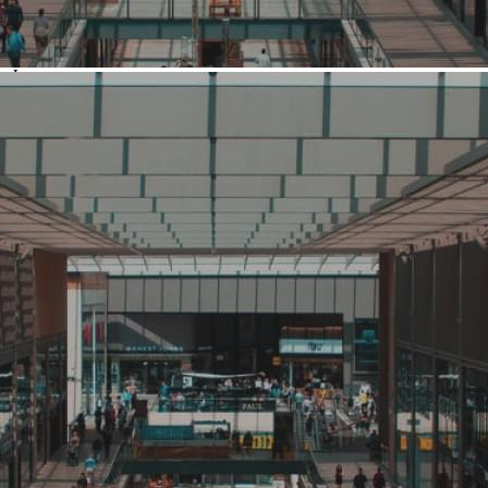
Площадь искомых помещений
2
от 50 до 100 м
Стоимость аренды
Финальная цена
Нет
Требования к арендуемому помещению
Сеть рассматривает предложения аренды на любом этаже,
кроме цоколя и подвала. Интересен Хабаровск, Самара,
Рязань, Калуга
Опубликовано
30.06.2026 г.
О компании Пикассо
Перейти на страницу о компании
Фотогалерея
Контакты