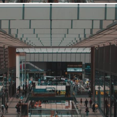
Новое предложение
Здоровье, лечение, профилактика
Пикассо
Связаться с рителейром
Заказать прозвон ритейлера
Сеть рассматривает предложения аренды на любом этаже,
кроме цоколя и подвала. Интересен Хабаровск, Самара,
Рязань, Калуга
192 (+4)
Навигация
Мы готовы арендовать
О компании
Фотогалерея
Оставьте заявку
Мы готовы арендовать
Города, регионы
Вид деятельности
Здоровье, лечение, профилактика