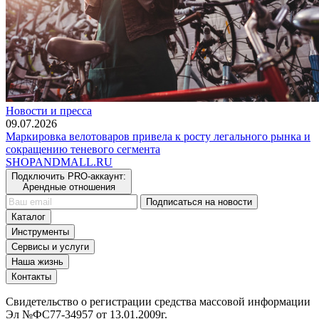
Новости и пресса
09.07.2026
Маркировка велотоваров привела к росту легального рынка и
сокращению теневого сегмента
SHOP
AND
MALL.RU
Подключить PRO-аккаунт:
Арендные отношения
Подписаться на новости
Каталог
Инструменты
Сервисы и услуги
Наша жизнь
Контакты
Свидетельство о регистрации средства массовой информации
Эл №ФС77-34957 от 13.01.2009г.