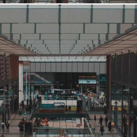
Средний
Ремонт и строительство
Сильный Пол
Связаться с ритейлером
Узнать планы развития ритейлера
Наша оптово-розничная компания образована более 10 лет
назад. Основное направление деятельности - продажа
напольных покрытий (ламинат, массив). Сеть магазинов и
строительных рынков. Стабильная и быстроразвивающаяся
компания.
1480 (+1)
Навигация
О ритейлере
О компании
Информация о развитии ритейлера
Где представлена ТС
Контакты
О ритейлере Сильный Пол
Название:
Сильный Пол
Компания создана в стране