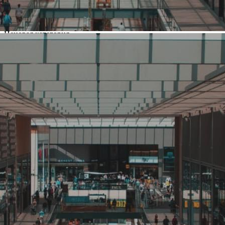
Россия
Основной вид деятельности
Ремонт и строительство
Ценовая категория
Средний
Изменить
Компания основана
2008
Количество объектов в мире
7
Количество объектов в России
7
Представлены в регионах
Москва
,
Мытищи
Изменить
Наличие франчайзинга
Нет
О компании Сильный Пол