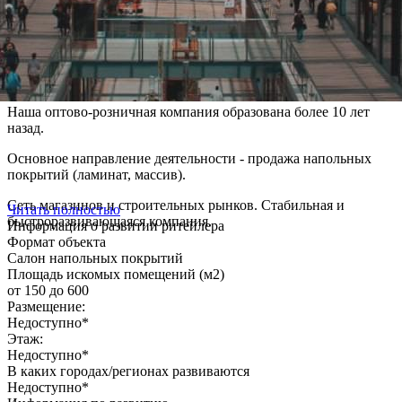
Наша оптово-розничная компания образована более 10 лет
назад.
Основное направление деятельности - продажа напольных
покрытий (ламинат, массив).
Сеть магазинов и строительных рынков. Стабильная и
Читать полностью
быстроразвивающаяся компания.
Информация о развитии ритейлера
Формат объекта
Салон напольных покрытий
Площадь искомых помещений (м2)
от 150 до 600
Размещение:
Недоступно*
Этаж:
Недоступно*
В каких городах/регионах развиваются
Недоступно*