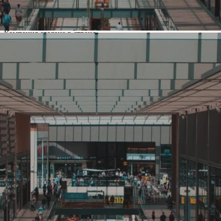
Название:
Новый мир
Компания создана в стране
Россия
Основной вид деятельности
Ремонт и строительство
Ценовая категория
Средний
Изменить
Компания основана
2008
Количество объектов в мире
12
Количество объектов в России
12
Представлены в регионах
Геленджик
,
Краснодар
Изменить
Наличие франчайзинга
Нет
О компании Новый мир