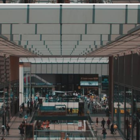
Средний
Ремонт и строительство
Новый мир
Связаться с ритейлером
Узнать планы развития ритейлера
НОВЫЙ МИР - это красиво оформленные просторные
магазины с большим ассортиментом и безупречное качество
обслуживания. Ниша, которую мы занимаем – это золотая
середина. У нас не маленькие магазины, где отсутствует
широкий ассортимент, но и не такие огромные, где теряется
тщательность отбора товара и обслуживания клиентов.
Магазины сети «НОВЫЙ МИР» представлены в Славянске-
на-Кубани, Геленджике,Темрюке, Крымске,...
1514 (+1)
Навигация
О ритейлере
О компании
Информация о развитии ритейлера
Где представлена ТС
Контакты
Фотогалерея
О ритейлере Новый мир