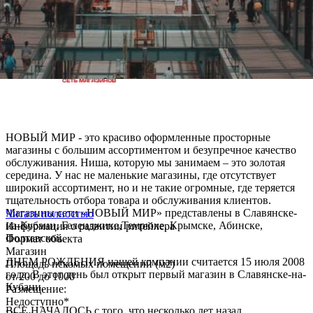
НОВЫЙ МИР - это красиво оформленные просторные
магазины с большим ассортиментом и безупречное качество
обслуживания. Ниша, которую мы занимаем – это золотая
середина. У нас не маленькие магазины, где отсутствует
широкий ассортимент, но и не такие огромные, где теряется
тщательность отбора товара и обслуживания клиентов.
Магазины сети «НОВЫЙ МИР» представлены в Славянске-
Читать полностью
на-Кубани, Геленджике,Темрюке, Крымске, Абинске,
Информация о развитии ритейлера
Полтавской.
Формат объекта
Магазин
ДНЕМ РОЖДЕНИЯ нашей компании считается 15 июля 2008
Площадь искомых помещений (м2)
года. В этот день был открыт первый магазин в Славянске-на-
от 200 до 1000
Кубани.
Размещение:
Недоступно*
ВСЕ НАЧАЛОСЬ с того, что несколько лет назад,