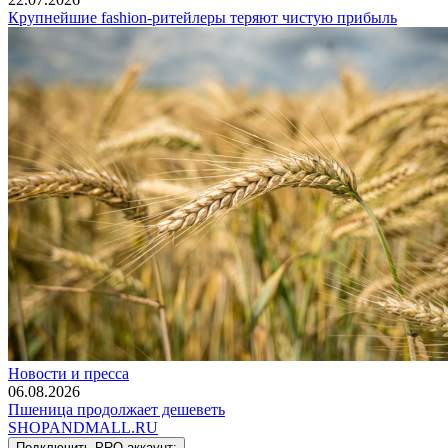
Крупнейшие fashion-ритейлеры теряют чистую прибыль
Новости и пресса
06.08.2026
Пшеница продолжает дешеветь
SHOP
AND
MALL.RU
Подключить PRO-аккаунт: