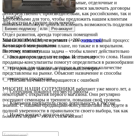
демонстрирующие новые строительные, отделочные и
декоративные материалы. Мы стараемся заключать договоры
непосредственно с производителями, как российскими, так и
1 контакт
зарубежными для того, чтобы предложить нашим клиентам
Для доступа к группе подключите:
наиболее выгодную цену и исключить возможность подделки
или
Бизнес-подписку
Pro-аккаунт
товара.
Отдел развития, аренда торговых помещений
Заявка на обновление контакта (+200
кирпичей
)
МЫ ПОНИМАЕМ, что ремонт – это очень тяжелый процесс
Какая проблема выявлена
не только в материальном плане, но также и в моральном.
по этому контакту:
Поэтому, главная наша задача – чтобы клиент действительно
остался доволен на долгие годы. И это не просто слова. Наши
Звонки проходят, но телефон не отвечает
продавцы-консультанты помогут определиться в разнообразии
материалов для отделки, которые в огромном количестве
Не проходят звонки на указанный телефон
представлены на рынке. Объяснят назначение и способы
применения продукции.
Письма на емейл возвращаются с ошибкой
МНОГИЕ НАШИ СОТРУДНИКИ работают уже много лет, а
Сотрудник покинул это место работы
некоторые с открытия первого магазина. Они регулярно
посещают семинары и тренинги, повышая свой уровень
Компания прекратила свою деятельность в России
знаний. С нашими продавцами-консультантами Вы будете в
полной уверенности в правильности своего выбора, так как
Нужен контакт другого отдела
помогать людям – это их стиль жизни!