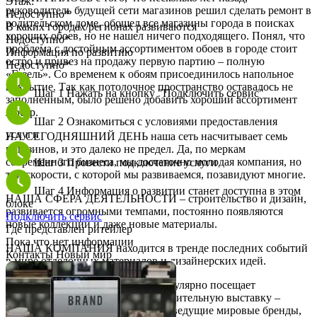
Этаж:
руководитель будущей сети магазинов решил сделать ремонт в
Недоступно*
родительском доме, обошел все магазины города в поисках
В каких городах/регионах развиваются
хороших обоев, но не нашел ничего подходящего. Понял, что
Недоступно*
проблема с достойным ассортиментом обоев в городе стоит
Информация по развитию
остро и привез на продажу первую партию – полную
Недоступно*
«Газель». Со временем к обоям присоединилось напольное
покрытие. Так как потолочное пространство оставалось не
Шаг 1
Нажать на кнопку "Подключить сервис"
заполненным, было решено добавить хороший ассортимент
люстр.
Шаг 2
Ознакомиться с условиями предоставления
услуги
НА СЕГОДНЯШНИЙ ДЕНЬ наша сеть насчитывает семь
магазинов, и это далеко не предел. Да, по меркам
современного бизнеса, мы достаточно молодая компания, но
Шаг 3
Провести подключение услуги
той скорости, с которой мы развиваемся, позавидуют многие.
Шаг 4
Информация о развитии станет доступна в этом
НАША СФЕРА ДЕЯТЕЛЬНОСТИ – строительство и дизайн,
блоке
развивается огромными темпами, постоянно появляются
Подключить сервис
новые коллекции и даже новые материалы.
Где представлен ритейлер
Пока что нет информации
НАША КОМПАНИЯ находится в тренде последних событий
Контакты Новый мир
в мире отделочных материалов и дизайнерских идей.
РУКОВОДСТВО организации регулярно посещает
крупнейшую международную строительную выставку –
«Mosbuild», где представлены все ведущие мировые бренды,