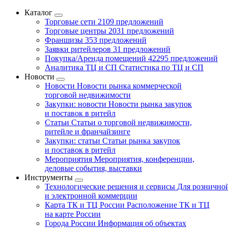
Каталог
Торговые сети
2109 предложений
Торговые центры
2031 предложений
Франшизы
353 предложений
Заявки ритейлеров
31 предложений
Покупка/Аренда помещений
42295 предложений
Аналитика ТЦ и СП
Статистика по ТЦ и СП
Новости
Новости
Новости рынка коммерческой
торговой недвижимости
Закупки: новости
Новости рынка закупок
и поставок в ритейл
Статьи
Статьи о торговой недвижимости,
ритейле и франчайзинге
Закупки: статьи
Статьи рынка закупок
и поставок в ритейл
Мероприятия
Мероприятия, конференции,
деловые события, выставки
Инструменты
Технологические решения и сервисы
Для рознично
и электронной коммерции
Карта ТК и ТЦ России
Расположение ТК и ТЦ
на карте России
Города России
Информация об объектах