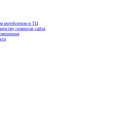
ам ритейлеров и ТЦ
инству сервисов сайта
помещения
кта