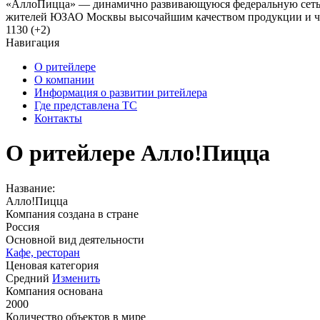
«АллоПицца» — динамично развивающуюся федеральную сеть ка
жителей ЮЗАО Москвы высочайшим качеством продукции и четк
1130 (+2)
Навигация
О ритейлере
О компании
Информация о развитии ритейлера
Где представлена ТС
Контакты
О ритейлере Алло!Пицца
Название:
Алло!Пицца
Компания создана в стране
Россия
Основной вид деятельности
Кафе, ресторан
Ценовая категория
Средний
Изменить
Компания основана
2000
Количество объектов в мире