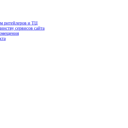
ам ритейлеров и ТЦ
инству сервисов сайта
помещения
кта