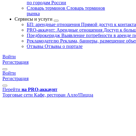
по городам России
Словарь терминов
Словарь терминов
рынка
Сервисы и услуги
БП: арендные отношения
Прямой доступ к контакт
PRO-аккаунт: Арендные отношения
Доступ к больш
Предброкеридж
Выявление потребности в аренде 
Рекламодателю
Реклама, баннеры, размещение объе
Отзывы
Отзывы о портале
Войти
Регистрация
Войти
Регистрация
Перейти
на PRO-аккаунт
Торговые сети
Кафе, ресторан
Алло!Пицца