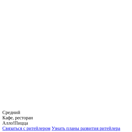
Средний
Кафе, ресторан
Алло!Пицца
Связаться с ритейлером
Узнать планы развития ритейлера