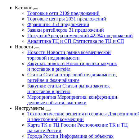
Каталог
Торговые сети
2109 предложений
Торговые центры
2031 предложений
Франшизы
353 предложений
Заявки ритейлеров
31 предложений
Покупка/Аренда помещений
42284 предложений
Аналитика ТЦ и СП
Статистика по ТЦ и СП
Новости
Новости
Новости рынка коммерческой
торговой недвижимости
Закупки: новости
Новости рынка закупок
и поставок в ритейл
Статьи
Статьи о торговой недвижимости,
ритейле и франчайзинге
Закупки: статьи
Статьи рынка закупок
и поставок в ритейл
Мероприятия
Мероприятия, конференции,
деловые события, выставки
Инструменты
Технологические решения и сервисы
Для рознично
и электронной коммерции
Карта ТК и ТЦ России
Расположение ТК и ТЦ
на карте России
Города России
Информация об объектах