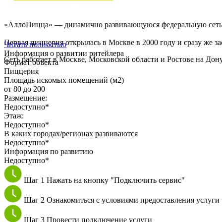
«АллоПицца» — динамично развивающуюся федеральную сеть к
Первая пиццерия открылась в Москве в 2000 году и сразу же
Читать полностью
Информация о развитии ритейлера
Сеть работает в Москве, Московской области и Ростове на Дону
Формат объекта
Пиццерия
Площадь искомых помещений (м2)
от 80 до 200
Размещение:
Недоступно*
Этаж:
Недоступно*
В каких городах/регионах развиваются
Недоступно*
Информация по развитию
Недоступно*
Шаг 1
Нажать на кнопку "Подключить сервис"
Шаг 2
Ознакомиться с условиями предоставления услуги
Шаг 3
Провести подключение услуги