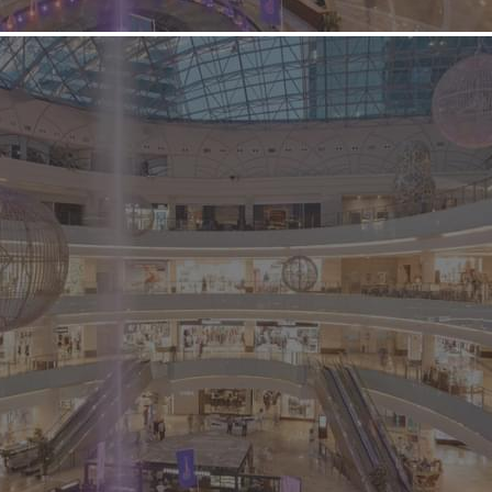
Давно на SHOPANDMALL.RU
Сопутствующая организация
Индикаторы Рынка Недвижимости IRN.RU ГК
Оставить заявку
Группа компаний «Индикаторы Рынка Недвижимости
IRN.RU» представляет собой независимую
профессиональную структуру, оказывающую полный
комплекс услуг в сфере информационно-аналитического
сопровождения, а также продвижения, рекламы и PR на
рынке недвижимости. В группу компаний ИРН входит
аналитический центр (исследования любой сложности по
всем сегментам рынка недвижимости и консалтинг),
подразделение по PR-обслуживанию и рекла...
1519 (+1)
Навигация
Контакты
О компании
Наши услуги
Оставьте заявку
Контактные данные
Получить бесплатную консультацию