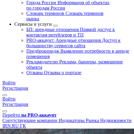
Города России
Информация об объектах
по городам России
Словарь терминов
Словарь терминов
рынка
Сервисы и услуги
БП: арендные отношения
Прямой доступ к
контактам ритейлеров и ТЦ
PRO-аккаунт: Арендные отношения
Доступ к
большинству сервисов сайта
Предброкеридж
Выявление потребности в аренде
помещения
Рекламодателю
Реклама, баннеры, размещение
объекта
Отзывы
Отзывы о портале
Войти
Регистрация
Войти
Регистрация
Перейти
на PRO-аккаунт
Сопутствующие компании
Индикаторы Рынка Недвижимости
IRN.RU ГК