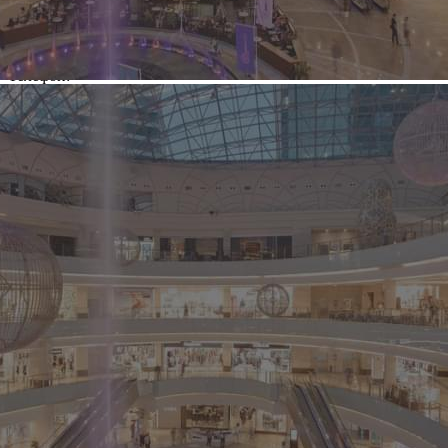
Название:
Индикаторы Рынка Недвижимости IRN.RU ГК
Адрес:
105082, г. Москва, ул. Б.Почтовая, д. 26В, стр. 2, оф. 613
Телефон:
+7 495 223 66 43
Почта
irn@irn.ru
О компании Индикаторы
Рынка Недвижимости
IRN.RU ГК
Группа компаний
«Индикаторы Рынка
Недвижимости IRN.RU»
представляет собой
независимую
профессиональную
структуру, оказывающую полный комплекс услуг в сфере
информационно-аналитического сопровождения, а также
продвижения, рекламы и PR на рынке недвижимости. В