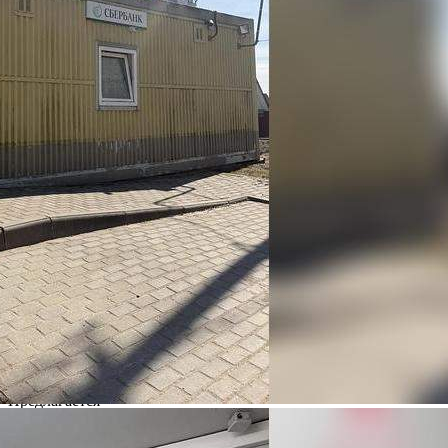
[#8305784#]
85 (+1)
Навигация
Характеристики
О помещении
Где находится
Контакты
Другие объявления
Характеристики помещения
№ объявления
124798
Дата размещения
28.05.2026
Город
Вологда
Адрес
д. Нифантово, Фабричная ул., д.6а
Расположено
Этаж
1
Предлагается
Продажа
Желаемый / подходящий вид деятельности