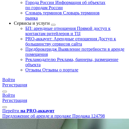
Города России
Информация об объектах
по городам России
Словарь терминов
Словарь терминов
рынка
Сервисы и услуги
БП: арендные отношения
Прямой доступ к
контактам ритейлеров и ТЦ
PRO-аккаунт: Арендные отношения
Доступ к
большинству сервисов сайта
Предброкеридж
Выявление потребности в аренде
помещения
Рекламодателю
Реклама, баннеры, размещение
объекта
Отзывы
Отзывы о портале
Войти
Регистрация
Войти
Регистрация
Перейти
на PRO-аккаунт
Предложение об аренде и продаже
Продажа
124798