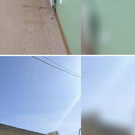
Продажа
124798 - Г. ВОЛОГДА, Д.
НИФАНТОВО,
ФАБРИЧНАЯ УЛ., Д.6А
Вологодская обл
Получить контакты
Посмотреть на карте
Продается помещение площадью 22.2 кв.м. Помещение
располагается в 1-этажном здании, находится на 1 этаже
здания. Возможное назначение - прочее, высота потолков 3 м.