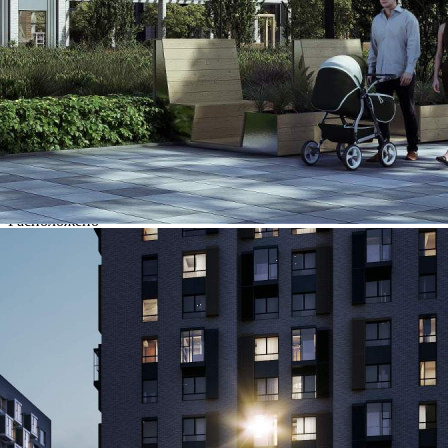
Контакты
Другие объявления
Характеристики помещения
№ объявления
120631
Дата размещения
14.10.2025
Город
Владивосток
Адрес
Адмирала Горшкова улица, д.5
Расположено
Этаж
1
Предлагается
Продажа
Желаемый / подходящий вид деятельности
Не указано
Назначение
Не указано
Размер площади (м2)
84.8
Цена за помещение
18 572 202 руб.