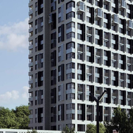
Продажа
120631 - Г. ВЛАДИВОСТОК,
АДМИРАЛА ГОРШКОВА
УЛИЦА, Д.5
Приморский край
Получить контакты
Посмотреть на карте
Предлагается в продажу торговое помещение, расположенное
в ЖК «Флагман Владивосток»[#7546152#]
138 (+1)
Навигация
Характеристики
О помещении
Где находится