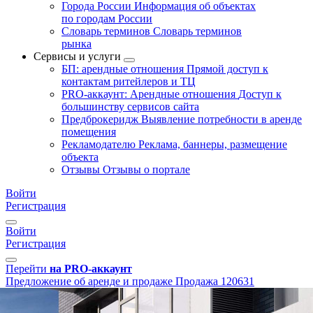
Города России
Информация об объектах
по городам России
Словарь терминов
Словарь терминов
рынка
Сервисы и услуги
БП: арендные отношения
Прямой доступ к
контактам ритейлеров и ТЦ
PRO-аккаунт: Арендные отношения
Доступ к
большинству сервисов сайта
Предброкеридж
Выявление потребности в аренде
помещения
Рекламодателю
Реклама, баннеры, размещение
объекта
Отзывы
Отзывы о портале
Войти
Регистрация
Войти
Регистрация
Перейти
на PRO-аккаунт
Предложение об аренде и продаже
Продажа
120631