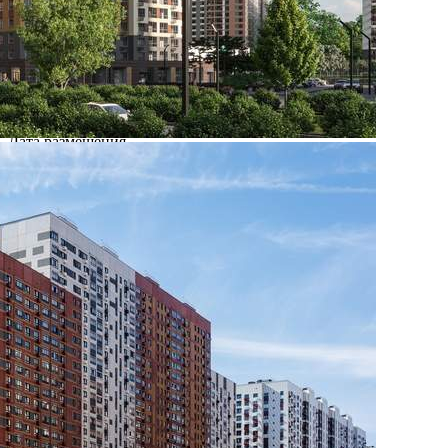
Где находится
Контакты
Другие объявления
Характеристики помещения
№ объявления
105082
Дата размещения
27.08.2025
Город
Видное
Адрес
поселок Битца, Южный бульвар, д.5
Расположено
Этаж
1
Предлагается
Продажа
Желаемый / подходящий вид деятельности
Не указано
Назначение
Не указано
Размер площади (м2)
4.9
Цена за помещение