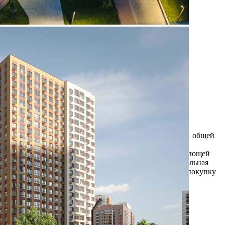
Продажа
105082 - Г. ВИДНОЕ,
ПОСЕЛОК БИТЦА,
ЮЖНЫЙ БУЛЬВАР, Д.5
Москва / Московская обл
Получить контакты
Посмотреть на карте
Прямая продажа от застройщика! Кладовая номер 141 общей
площадью 4.9 кв. м на 1-м этаже в Южная Битца.
Дополнительная скидка 2% на покупку 2-й и последующей
недвижимости: для клиентов предоставляется специальная
скидка до 2%. Скидку на вторую или последующую покупку
можно получить при приобретении первого об...
376 (+2)
Навигация
Характеристики
О помещении