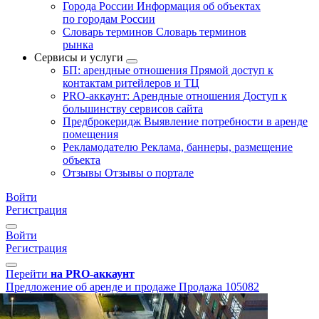
Города России
Информация об объектах
по городам России
Словарь терминов
Словарь терминов
рынка
Сервисы и услуги
БП: арендные отношения
Прямой доступ к
контактам ритейлеров и ТЦ
PRO-аккаунт: Арендные отношения
Доступ к
большинству сервисов сайта
Предброкеридж
Выявление потребности в аренде
помещения
Рекламодателю
Реклама, баннеры, размещение
объекта
Отзывы
Отзывы о портале
Войти
Регистрация
Войти
Регистрация
Перейти
на PRO-аккаунт
Предложение об аренде и продаже
Продажа
105082