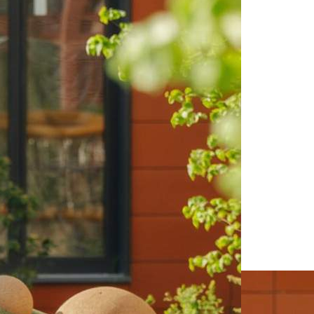
119172
Дата размещения
06.08.2026
Город
Видное
Адрес
деревня Сапроново, , д.1
Расположено
Этаж
-1
Предлагается
Продажа
Желаемый / подходящий вид деятельности
Не указано
Назначение
Не указано
Размер площади (м2)
3.1
Цена за помещение
384 400 руб.
О помещении