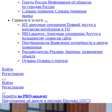
Города России
Информация об объектах
по городам России
Словарь терминов
Словарь терминов
рынка
Сервисы и услуги
БП: арендные отношения
Прямой доступ к
контактам ритейлеров и ТЦ
PRO-аккаунт: Арендные отношения
Доступ к
большинству сервисов сайта
Предброкеридж
Выявление потребности в аренде
помещения
Рекламодателю
Реклама, баннеры, размещение
объекта
Отзывы
Отзывы о портале
Войти
Регистрация
Войти
Регистрация
Перейти
на PRO-аккаунт
Предложение об аренде и продаже
Продажа
119172