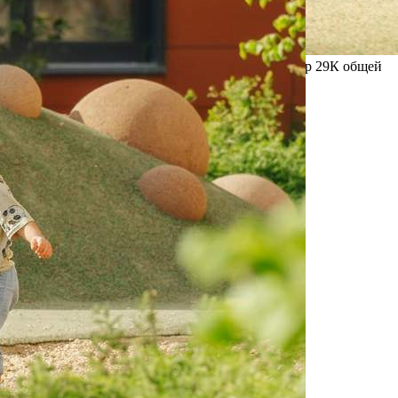
Прямая продажа от застройщика! Кладовая номер 29К общей
площадью 3.1 кв. м на -1-м этаже в ЖК «1-й
Донской»[#7374399#]
Где находится