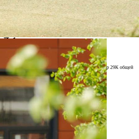
Продажа
119172 - Г. ВИДНОЕ,
ДЕРЕВНЯ САПРОНОВО, ,
Д.1
Москва / Московская обл
Получить контакты
Посмотреть на карте
Прямая продажа от застройщика! Кладовая номер 29К общей
площадью 3.1 кв. м на -1-м этаже в ЖК «1-й
Донской»[#7374399#]
389 (+1)
Навигация
Характеристики
О помещении
Где находится
Контакты
Другие объявления
Характеристики помещения
№ объявления