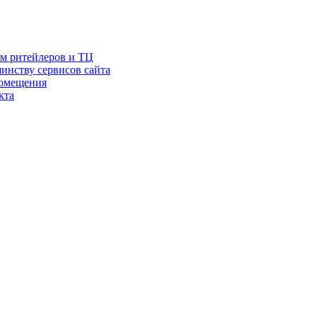
ам ритейлеров и ТЦ
инству сервисов сайта
помещения
кта