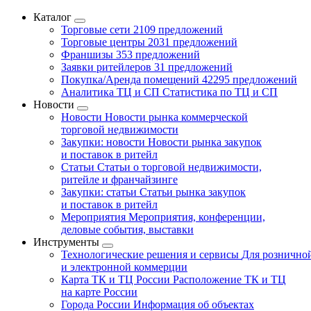
Каталог
Торговые сети
2109 предложений
Торговые центры
2031 предложений
Франшизы
353 предложений
Заявки ритейлеров
31 предложений
Покупка/Аренда помещений
42295 предложений
Аналитика ТЦ и СП
Статистика по ТЦ и СП
Новости
Новости
Новости рынка коммерческой
торговой недвижимости
Закупки: новости
Новости рынка закупок
и поставок в ритейл
Статьи
Статьи о торговой недвижимости,
ритейле и франчайзинге
Закупки: статьи
Статьи рынка закупок
и поставок в ритейл
Мероприятия
Мероприятия, конференции,
деловые события, выставки
Инструменты
Технологические решения и сервисы
Для рознично
и электронной коммерции
Карта ТК и ТЦ России
Расположение ТК и ТЦ
на карте России
Города России
Информация об объектах