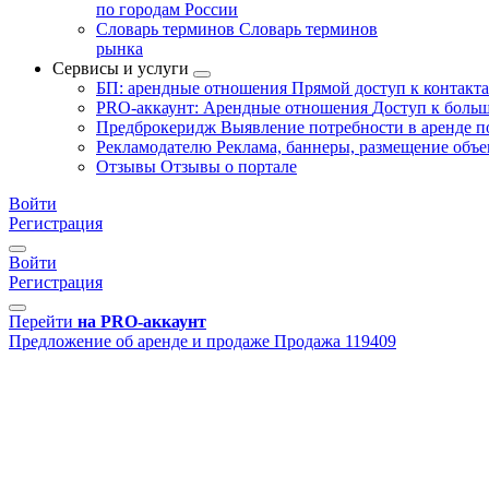
по городам России
Словарь терминов
Словарь терминов
рынка
Сервисы и услуги
БП: арендные отношения
Прямой доступ к контакт
PRO-аккаунт: Арендные отношения
Доступ к больш
Предброкеридж
Выявление потребности в аренде 
Рекламодателю
Реклама, баннеры, размещение объе
Отзывы
Отзывы о портале
Войти
Регистрация
Войти
Регистрация
Перейти
на PRO-аккаунт
Предложение об аренде и продаже
Продажа
119409