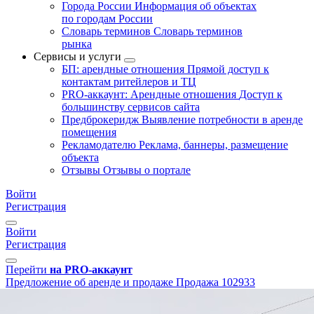
Города России
Информация об объектах
по городам России
Словарь терминов
Словарь терминов
рынка
Сервисы и услуги
БП: арендные отношения
Прямой доступ к
контактам ритейлеров и ТЦ
PRO-аккаунт: Арендные отношения
Доступ к
большинству сервисов сайта
Предброкеридж
Выявление потребности в аренде
помещения
Рекламодателю
Реклама, баннеры, размещение
объекта
Отзывы
Отзывы о портале
Войти
Регистрация
Войти
Регистрация
Перейти
на PRO-аккаунт
Предложение об аренде и продаже
Продажа
102933