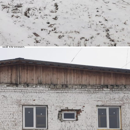
Адрес
Привокзальная улица, д.56
Расположено
Этаж
Предлагается
Продажа
Желаемый / подходящий вид деятельности
Не указано
Назначение
Не указано
Размер площади (м2)
5473.9
Цена за помещение
100 000 000 руб.
О помещении