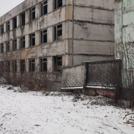
Липецкая обл
Получить контакты
Посмотреть на карте
Продается недвижимость бывший Усманский Мясокомбинат
2,1 га не жилое . 9 зданий и сооружений ( здание
холодильника, мясной цех, предубойный цех и тд) есть
отстойник сточных вод, своя электроподстанция, газ, ж/д
подъезные пути (расстояние до ж/д вокзала 50 метров) торг
уместен[#4447549#]
425 (+1)
Навигация
Характеристики
О помещении
Где находится
Контакты
Другие объявления
Характеристики помещения
№ объявления
102933
Дата размещения
20.04.2023
Город
Усмань