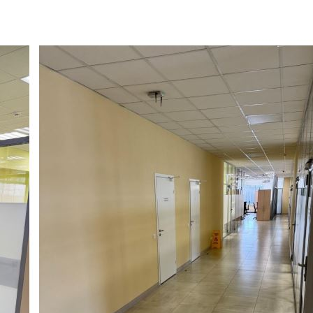
Аренда
Отдельно стоящее здание
116096 - Г. СЫКТЫВКАР,
МОРОЗОВА УЛИЦА, Д.89
Коми Респ
Получить контакты
Посмотреть на карте
Сбер А предлагает к субаренде часть нежилого помещения
площадью 335,0 кв. м., расположенного по адресу:
Республика Коми, г. Сыктывкар, ул. Морозова, д. 89 Аренда
посредством проведения торгов на электронной площадке
Сбербанк-АСТ. Описание лота: Право на заключение