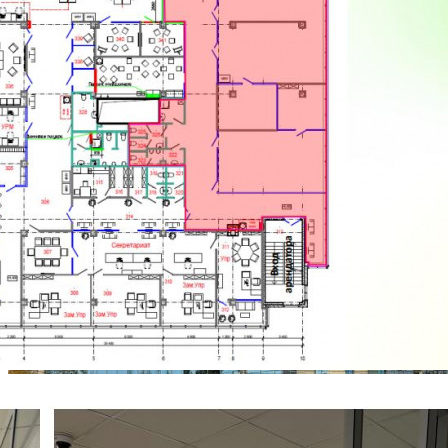
Желаемый / подходящий вид деятельности
Не указано
Назначение
Не указано
Размер площади (м2)
335
Цена за помещение
335 000 руб.
Цена за 1 кв. м
1 000 руб.
О помещении