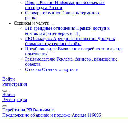
Города России
Информация об объектах
по городам России
Словарь терминов
Словарь терминов
рынка
Сервисы и услуги
БП: арендные отношения
Прямой доступ к
контактам ритейлеров и ТЦ
PRO-аккаунт: Арендные отношения
Доступ к
большинству сервисов сайта
Предброкеридж
Выявление потребности в аренде
помещения
Рекламодателю
Реклама, баннеры, размещение
объекта
Отзывы
Отзывы о портале
Войти
Регистрация
Войти
Регистрация
Перейти
на PRO-аккаунт
Предложение об аренде и продаже
Аренда
116096