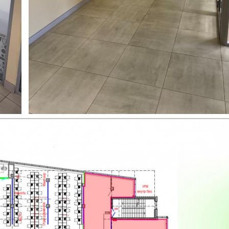
договора субаренды части нежилого помещения п...
468 (+2)
Навигация
Характеристики
О помещении
Где находится
Контакты
Другие объявления
Характеристики помещения
№ объявления
116096
Дата размещения
10.03.2026
Город
Сыктывкар
Адрес
Морозова улица, д.89
Расположено
Отдельно стоящее здание
Этаж
3
Предлагается
Аренда