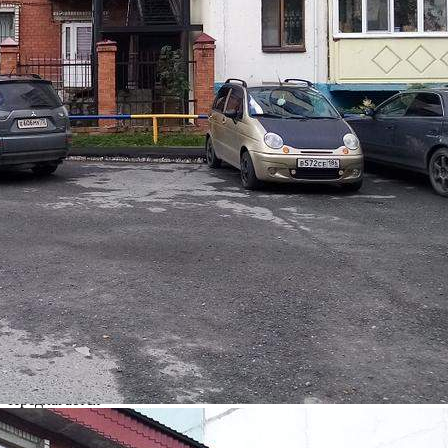
сигнализацией, приборами учета воды, тепла. Теплоснаб...
542 (+1)
Навигация
Характеристики
О помещении
Где находится
Контакты
Другие объявления
Характеристики помещения
№ объявления
100007
Дата размещения
05.08.2022
Город
Сургут
Адрес
Гагарина улица, д.4/1
Расположено
Этаж
1
Предлагается
Продажа
Желаемый / подходящий вид деятельности