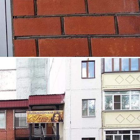
Продажа
100007 - Г. СУРГУТ,
ГАГАРИНА УЛИЦА, Д.4/1
Ханты-Мансийский АО
Получить контакты
Посмотреть на карте
Продаётся коммерческое помещение свободного назначения.
Общая площадь здания 198,8 квадратных метра. Общая
площадь земельного участка 321 квадратных метра. В
помещении сделан косметический ремонт. В помещения
оборудованы кондиционерами, пожарной и охранной