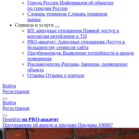
Города России
Информация об объектах
по городам России
Словарь терминов
Словарь терминов
рынка
Сервисы и услуги
БП: арендные отношения
Прямой доступ к
контактам ритейлеров и ТЦ
PRO-аккаунт: Арендные отношения
Доступ к
большинству сервисов сайта
Предброкеридж
Выявление потребности в аренде
помещения
Рекламодателю
Реклама, баннеры, размещение
объекта
Отзывы
Отзывы о портале
Войти
Регистрация
Войти
Регистрация
Перейти
на PRO-аккаунт
Предложение об аренде и продаже
Продажа
100007