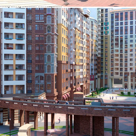
Характеристики помещения
№ объявления
104420
Дата размещения
01.08.2023
Город
Развилка
Адрес
поселок Развилка, Римский проезд, д.5стр1
Расположено
Этаж
-1
Предлагается
Продажа
Желаемый / подходящий вид деятельности
Не указано
Назначение
Не указано
Размер площади (м2)
4.2
Цена за помещение
321 300 руб.
О помещении