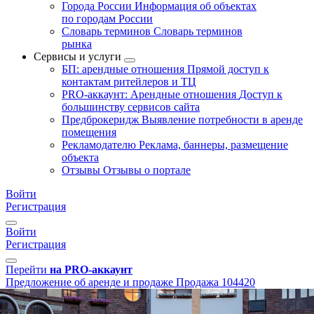
Города России
Информация об объектах
по городам России
Словарь терминов
Словарь терминов
рынка
Сервисы и услуги
БП: арендные отношения
Прямой доступ к
контактам ритейлеров и ТЦ
PRO-аккаунт: Арендные отношения
Доступ к
большинству сервисов сайта
Предброкеридж
Выявление потребности в аренде
помещения
Рекламодателю
Реклама, баннеры, размещение
объекта
Отзывы
Отзывы о портале
Войти
Регистрация
Войти
Регистрация
Перейти
на PRO-аккаунт
Предложение об аренде и продаже
Продажа
104420