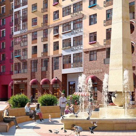
Продажа
104420 - Г. РАЗВИЛКА,
ПОСЕЛОК РАЗВИЛКА,
РИМСКИЙ ПРОЕЗД,
Д.5СТР1
Москва / Московская обл
Получить контакты
Посмотреть на карте
Прямая продажа от застройщика! Кладовая номер 396 общей
площадью 4.2 кв.м. на -1-м этаже в ЖК «Римский».
[#4762334#]
416 (+1)
Навигация
Характеристики
О помещении
Где находится
Контакты
Другие объявления