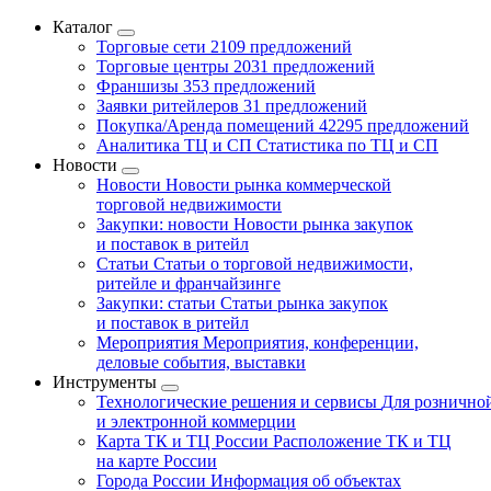
Каталог
Торговые сети
2109 предложений
Торговые центры
2031 предложений
Франшизы
353 предложений
Заявки ритейлеров
31 предложений
Покупка/Аренда помещений
42295 предложений
Аналитика ТЦ и СП
Статистика по ТЦ и СП
Новости
Новости
Новости рынка коммерческой
торговой недвижимости
Закупки: новости
Новости рынка закупок
и поставок в ритейл
Статьи
Статьи о торговой недвижимости,
ритейле и франчайзинге
Закупки: статьи
Статьи рынка закупок
и поставок в ритейл
Мероприятия
Мероприятия, конференции,
деловые события, выставки
Инструменты
Технологические решения и сервисы
Для рознично
и электронной коммерции
Карта ТК и ТЦ России
Расположение ТК и ТЦ
на карте России
Города России
Информация об объектах