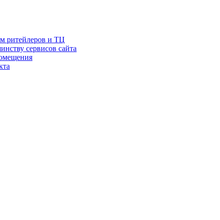
ам ритейлеров и ТЦ
инству сервисов сайта
помещения
кта