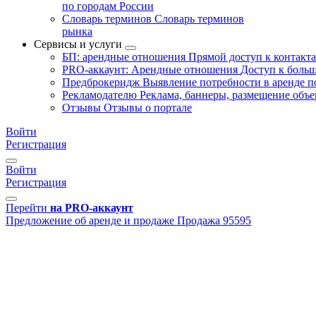
по городам России
Словарь терминов
Словарь терминов
рынка
Сервисы и услуги
БП: арендные отношения
Прямой доступ к контакт
PRO-аккаунт: Арендные отношения
Доступ к больш
Предброкеридж
Выявление потребности в аренде 
Рекламодателю
Реклама, баннеры, размещение объе
Отзывы
Отзывы о портале
Войти
Регистрация
Войти
Регистрация
Перейти
на PRO-аккаунт
Предложение об аренде и продаже
Продажа
95595