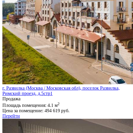
г. Развилка (Москва / Московская обл), поселок Развилка,
Римский проезд, д.5стр1
Продажа
2
Площадь помещения:
4.1 м
Цена за помещение:
494 619 руб.
Перейти