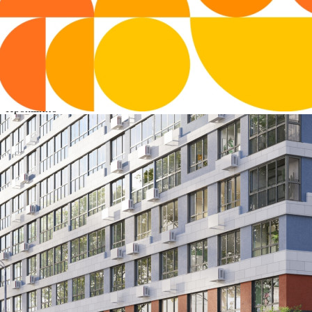
Другие объявления
Характеристики помещения
№ объявления
113836
Дата размещения
06.12.2024
Город
Прокшино
Адрес
ЖК Прокшино 6 корп.2
Расположено
Этаж
1
Предлагается
Аренда
Желаемый / подходящий вид деятельности
Не указано
Назначение
Не указано
Размер площади (м2)
48.3
Цена за помещение
144 899 руб.
Цена за 1 кв. м