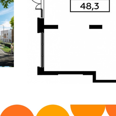
Аренда
113836 - П. ПРОКШИНО,
ЖК ПРОКШИНО 6 КОРП.2
Москва / Московская обл
Получить контакты
Посмотреть на карте
Предложение напрямую от застройщика!
ХАРАКТЕРИСТИКИ ПОМЕЩЕНИЯ Стоимость полная:
144899 рублей Стоимость м2: 2999 рублей Площадь: 48.3 м2
Назначение: свободного назначения Отделка: нет данных
Разрешенная мощность: 9.66 кВт Система вентиляции: Ш125;
Ш100; Количество входов: 1 Количество этажей в помещении:
1 Ви...
359 (+2)
Навигация
Характеристики
О помещении
Где находится
Контакты