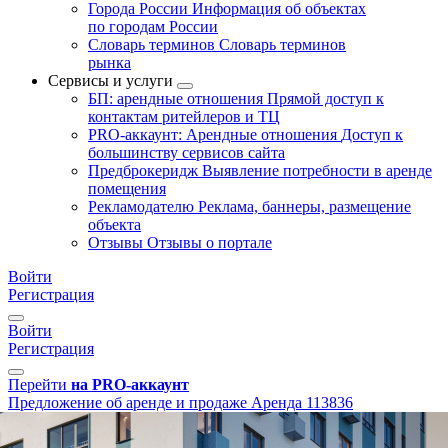
Города России
Информация об объектах
по городам России
Словарь терминов
Словарь терминов
рынка
Сервисы и услуги
БП: арендные отношения
Прямой доступ к
контактам ритейлеров и ТЦ
PRO-аккаунт: Арендные отношения
Доступ к
большинству сервисов сайта
Предброкеридж
Выявление потребности в аренде
помещения
Рекламодателю
Реклама, баннеры, размещение
объекта
Отзывы
Отзывы о портале
Войти
Регистрация
Войти
Регистрация
Перейти
на PRO-аккаунт
Предложение об аренде и продаже
Аренда
113836