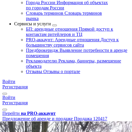
Города России
Информация об объектах
по городам России
Словарь терминов
Словарь терминов
рынка
Сервисы и услуги
БП: арендные отношения
Прямой доступ к
контактам ритейлеров и ТЦ
PRO-аккаунт: Арендные отношения
Доступ к
большинству сервисов сайта
Предброкеридж
Выявление потребности в аренде
помещения
Рекламодателю
Реклама, баннеры, размещение
объекта
Отзывы
Отзывы о портале
Войти
Регистрация
Войти
Регистрация
Перейти
на PRO-аккаунт
Предложение об аренде и продаже
Продажа
120417