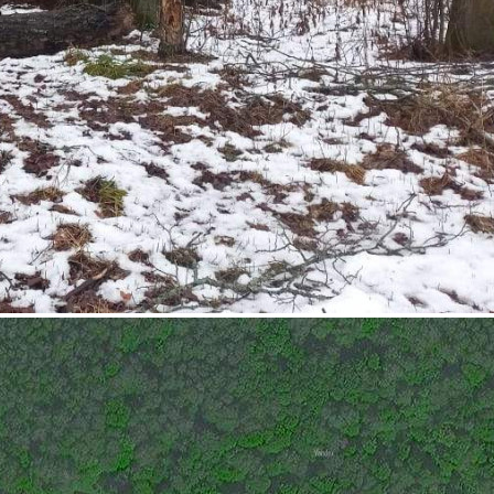
120417 - Г. ПОЧИНОК,
ДЕРЕВНЯ МАЧУЛЫ, , Д.89
Смоленская обл
Получить контакты
Посмотреть на карте
Аукцион по продаже имущественного комплекса,
находящегося по адресу: (Смоленская обл. , Починковский р-
н. , д. Мачулы, д. 89) Общая площадь: 0.07 га / 208.1 м
Начальная цена: 205 100,00 Дата окончания приема заявок:
24.11.2025 15: 00: 00 Дата проведения торгов: 28.11.2025 10:
00: 00 Кадастровые ном...
167 (+)
Навигация
Характеристики
О помещении
Где находится
Контакты
Другие объявления
Характеристики помещения
№ объявления
120417