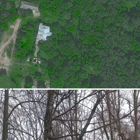
Дата размещения
24.11.2025
Город
Починок
Адрес
деревня Мачулы, , д.89
Расположено
Этаж
Предлагается
Продажа
Желаемый / подходящий вид деятельности
Не указано
Назначение
Не указано
Размер площади (м2)
208.1
Цена за помещение
205 100 руб.
О помещении