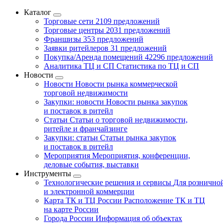
Каталог
Торговые сети
2109 предложений
Торговые центры
2031 предложений
Франшизы
353 предложений
Заявки ритейлеров
31 предложений
Покупка/Аренда помещений
42296 предложений
Аналитика ТЦ и СП
Статистика по ТЦ и СП
Новости
Новости
Новости рынка коммерческой
торговой недвижимости
Закупки: новости
Новости рынка закупок
и поставок в ритейл
Статьи
Статьи о торговой недвижимости,
ритейле и франчайзинге
Закупки: статьи
Статьи рынка закупок
и поставок в ритейл
Мероприятия
Мероприятия, конференции,
деловые события, выставки
Инструменты
Технологические решения и сервисы
Для рознично
и электронной коммерции
Карта ТК и ТЦ России
Расположение ТК и ТЦ
на карте России
Города России
Информация об объектах