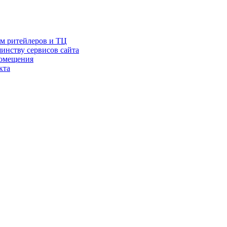
ам ритейлеров и ТЦ
инству сервисов сайта
помещения
кта