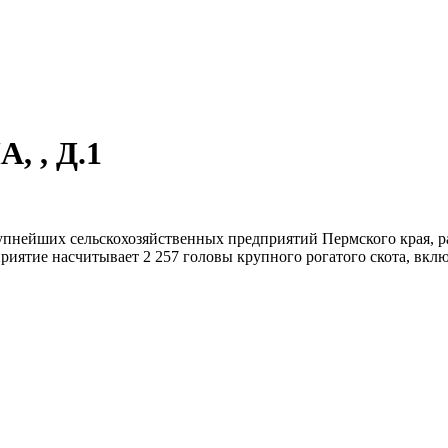
, , Д.1
нейших сельскохозяйственных предприятий Пермского края, ра
иятие насчитывает 2 257 головы крупного рогатого скота, включа