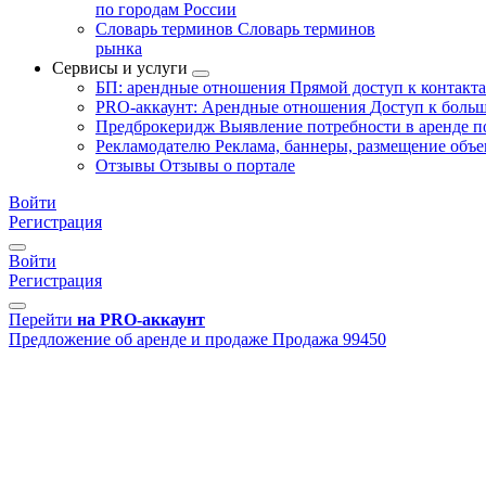
по городам России
Словарь терминов
Словарь терминов
рынка
Сервисы и услуги
БП: арендные отношения
Прямой доступ к контакт
PRO-аккаунт: Арендные отношения
Доступ к больш
Предброкеридж
Выявление потребности в аренде 
Рекламодателю
Реклама, баннеры, размещение объе
Отзывы
Отзывы о портале
Войти
Регистрация
Войти
Регистрация
Перейти
на PRO-аккаунт
Предложение об аренде и продаже
Продажа
99450