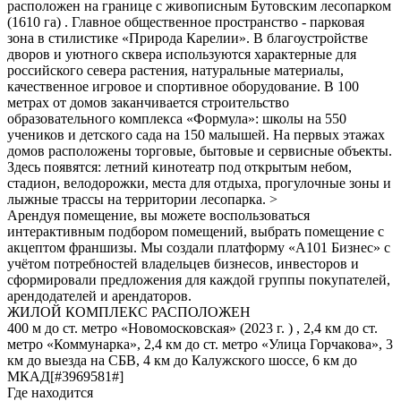
расположен на границе с живописным Бутовским лесопарком
(1610 га) . Главное общественное пространство - парковая
зона в стилистике «Природа Карелии». В благоустройстве
дворов и уютного сквера используются характерные для
российского севера растения, натуральные материалы,
качественное игровое и спортивное оборудование. В 100
метрах от домов заканчивается строительство
образовательного комплекса «Формула»: школы на 550
учеников и детского сада на 150 малышей. На первых этажах
домов расположены торговые, бытовые и сервисные объекты.
Здесь появятся: летний кинотеатр под открытым небом,
стадион, велодорожки, места для отдыха, прогулочные зоны и
лыжные трассы на территории лесопарка. >
Арендуя помещение, вы можете воспользоваться
интерактивным подбором помещений, выбрать помещение с
акцептом франшизы. Мы создали платформу «А101 Бизнес» с
учётом потребностей владельцев бизнесов, инвесторов и
сформировали предложения для каждой группы покупателей,
арендодателей и арендаторов.
ЖИЛОЙ КОМПЛЕКС РАСПОЛОЖЕН
400 м до ст. метро «Новомосковская» (2023 г. ) , 2,4 км до ст.
метро «Коммунарка», 2,4 км до ст. метро «Улица Горчакова», 3
км до выезда на СБВ, 4 км до Калужского шоссе, 6 км до
МКАД[#3969581#]
Где находится