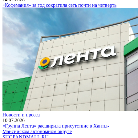
«Кофемания» за год сократила сеть почти на четверть
Новости и пресса
10.07.2026
«Группа Лента» расширила присутствие в Ханты-
Мансийском автономном округе
SHOP
AND
MALL.RU