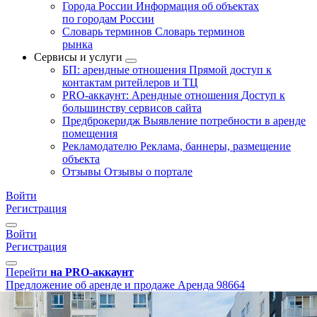
Города России
Информация об объектах
по городам России
Словарь терминов
Словарь терминов
рынка
Сервисы и услуги
БП: арендные отношения
Прямой доступ к
контактам ритейлеров и ТЦ
PRO-аккаунт: Арендные отношения
Доступ к
большинству сервисов сайта
Предброкеридж
Выявление потребности в аренде
помещения
Рекламодателю
Реклама, баннеры, размещение
объекта
Отзывы
Отзывы о портале
Войти
Регистрация
Войти
Регистрация
Перейти
на PRO-аккаунт
Предложение об аренде и продаже
Аренда
98664