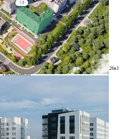
Где находится
Контакты
Другие объявления
Характеристики помещения
№ объявления
98664
Дата размещения
08.02.2023
Город
Сосенское
Адрес
поселок Коммунарка, Потаповская Роща улица, д.26к1
Расположено
Этаж
1
Предлагается
Аренда
Желаемый / подходящий вид деятельности
Не указано
Назначение
Не указано
Размер площади (м2)
103.3
Цена за помещение