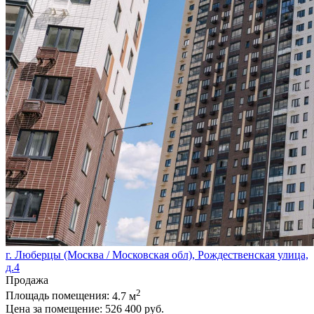
г. Люберцы (Москва / Московская обл), Рождественская улица,
д.4
Продажа
2
Площадь помещения:
4.7 м
Цена за помещение:
526 400 руб.