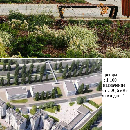
Аренда
98664 - П. СОСЕНСКОЕ,
ПОСЕЛОК КОММУНАРКА,
ПОТАПОВСКАЯ РОЩА
УЛИЦА, Д.26К1
Москва / Московская обл
Получить контакты
Посмотреть на карте
ХАРАКТЕРИСТИКИ ПОМЕЩЕНИЯ Стоимость аренды в
мес. : 113 629 рублей Стоимость аренды за м2/мес. : 1 100
рублей Площадь: 103,3 м2 Назначение: свободное назначение
Отделка: нет Потолки: 4,69 м Разрешенная мощность: 20,6 кВт
Система вентиляции: 200х200, 100х100 Количество входов: 1
Количество этажей в помещении:...
703 (+1)
Навигация
Характеристики
О помещении