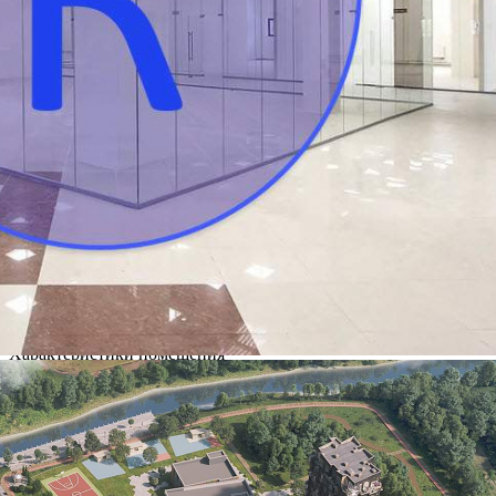
Москва / Московская обл
Получить контакты
Посмотреть на карте
Продается стрит-ритейл площадью 42.00 м2 в 16 мин.
транспортом от м. Теплый Стан, в 16 км. от МКАД, район
Новомосковский. Помещение располагается на 1 этаже
жилого комплекса Russian Design District. Количество комнат в
помещении - 1, здание находится на первой линии,
территория охраняется. ЖК построен в...
924 (+1)
Навигация
Характеристики
О помещении
Где находится
Контакты
Другие объявления
Характеристики помещения
№ объявления
96526
Дата размещения
16.03.2022
Город
Десеновское
Адрес