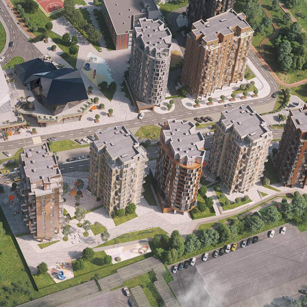
поселок Ватутинки, жилой комплекс Рашен Дизайн Дистрикт,
д.к4Б
Расположено
Жилой дом
Этаж
1
Предлагается
Продажа
Желаемый / подходящий вид деятельности
Не указано
Назначение
Не указано
Размер площади (м2)
42
Цена за помещение
16 380 000 руб.
О помещении