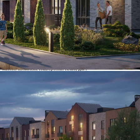
Где находится
Контакты
Другие объявления
Характеристики помещения
№ объявления
120004
Дата размещения
25.06.2026
Город
Одинцово
Адрес
жилой комплекс Жаворонки Клаб, д.к4
Расположено
Этаж
-1
Предлагается
Продажа
Желаемый / подходящий вид деятельности
Не указано
Назначение
Не указано
Размер площади (м2)
3.9
Цена за помещение