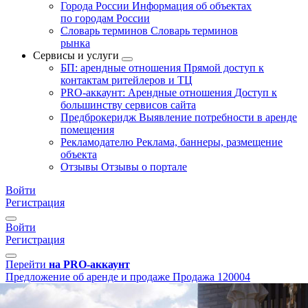
Города России
Информация об объектах
по городам России
Словарь терминов
Словарь терминов
рынка
Сервисы и услуги
БП: арендные отношения
Прямой доступ к
контактам ритейлеров и ТЦ
PRO-аккаунт: Арендные отношения
Доступ к
большинству сервисов сайта
Предброкеридж
Выявление потребности в аренде
помещения
Рекламодателю
Реклама, баннеры, размещение
объекта
Отзывы
Отзывы о портале
Войти
Регистрация
Войти
Регистрация
Перейти
на PRO-аккаунт
Предложение об аренде и продаже
Продажа
120004