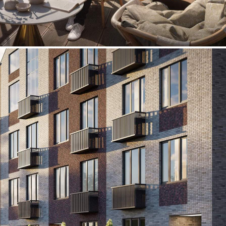
Продажа
120004 - Г. ОДИНЦОВО,
ЖИЛОЙ КОМПЛЕКС
ЖАВОРОНКИ КЛАБ, Д.К4
Москва / Московская обл
Получить контакты
Посмотреть на карте
Прямая продажа от застройщика! Кладовая номер 78 общей
площадью 3.91 кв. м на -1-м этаже в ЖК «Жаворонки
Клаб»[#7378839#]
281 (+2)
Навигация
Характеристики
О помещении