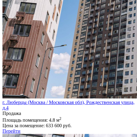
г. Люберцы (Москва / Московская обл), Рождественская улица,
д.4
Продажа
2
Площадь помещения:
4.8 м
Цена за помещение:
633 600 руб.
Перейти