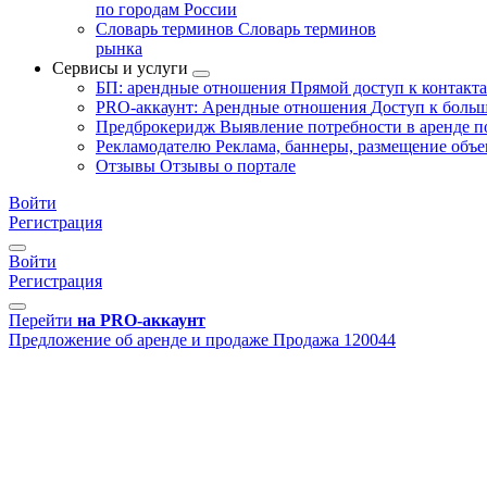
по городам России
Словарь терминов
Словарь терминов
рынка
Сервисы и услуги
БП: арендные отношения
Прямой доступ к контакт
PRO-аккаунт: Арендные отношения
Доступ к больш
Предброкеридж
Выявление потребности в аренде 
Рекламодателю
Реклама, баннеры, размещение объе
Отзывы
Отзывы о портале
Войти
Регистрация
Войти
Регистрация
Перейти
на PRO-аккаунт
Предложение об аренде и продаже
Продажа
120044