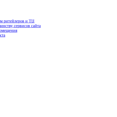
ам ритейлеров и ТЦ
инству сервисов сайта
помещения
кта