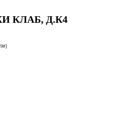
И КЛАБ, Д.К4
9#]