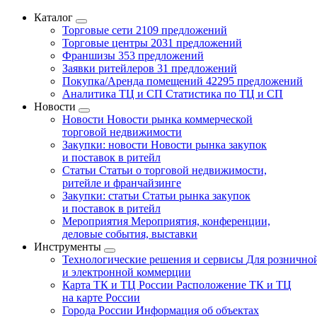
Каталог
Торговые сети
2109 предложений
Торговые центры
2031 предложений
Франшизы
353 предложений
Заявки ритейлеров
31 предложений
Покупка/Аренда помещений
42295 предложений
Аналитика ТЦ и СП
Статистика по ТЦ и СП
Новости
Новости
Новости рынка коммерческой
торговой недвижимости
Закупки: новости
Новости рынка закупок
и поставок в ритейл
Статьи
Статьи о торговой недвижимости,
ритейле и франчайзинге
Закупки: статьи
Статьи рынка закупок
и поставок в ритейл
Мероприятия
Мероприятия, конференции,
деловые события, выставки
Инструменты
Технологические решения и сервисы
Для рознично
и электронной коммерции
Карта ТК и ТЦ России
Расположение ТК и ТЦ
на карте России
Города России
Информация об объектах