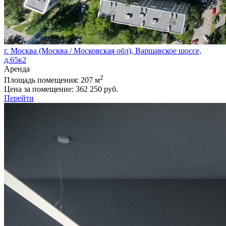
г. Москва (Москва / Московская обл), Варшавское шоссе,
д.65к2
Аренда
2
Площадь помещения:
207 м
Цена за помещение:
362 250 руб.
Перейти