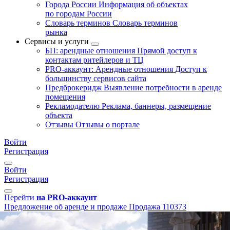
Города России
Информация об объектах
по городам России
Словарь терминов
Словарь терминов
рынка
Сервисы и услуги
БП: арендные отношения
Прямой доступ к
контактам ритейлеров и ТЦ
PRO-аккаунт: Арендные отношения
Доступ к
большинству сервисов сайта
Предброкеридж
Выявление потребности в аренде
помещения
Рекламодателю
Реклама, баннеры, размещение
объекта
Отзывы
Отзывы о портале
Войти
Регистрация
Войти
Регистрация
Перейти
на PRO-аккаунт
Предложение об аренде и продаже
Продажа
110373