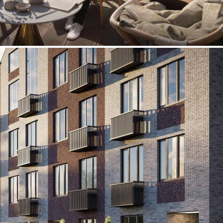
Продажа
110373 - Г. ОДИНЦОВО,
ДЕРЕВНЯ БОРОДКИ,
ЦВЕТОЧНАЯ УЛИЦА, Д.1
Москва / Московская обл
Получить контакты
Посмотреть на карте
Прямая продажа от застройщика! Кладовая номер 81 общей
площадью 4.27 кв.м. на -1-м этаже в ЖК «Жаворонки клаб».
[#6034588#]
321 (+2)
Навигация
Характеристики
О помещении