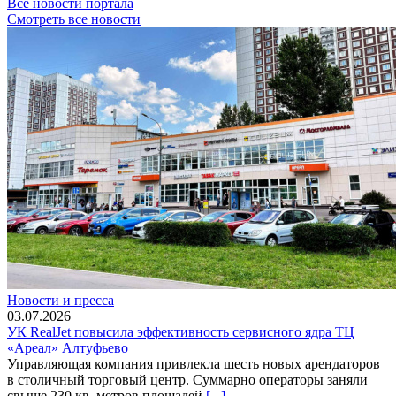
Все новости портала
Смотреть все новости
Новости и пресса
03.07.2026
УК RealJet повысила эффективность сервисного ядра ТЦ
«Ареал» Алтуфьево
Управляющая компания привлекла шесть новых арендаторов
в столичный торговый центр. Суммарно операторы заняли
свыше 230 кв. метров площадей
[...]