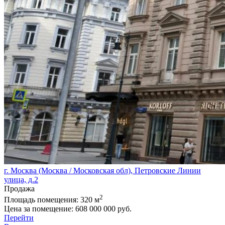
г. Москва (Москва / Московская обл), Петровские Линии
улица, д.2
Продажа
2
Площадь помещения:
320 м
Цена за помещение:
608 000 000 руб.
Перейти