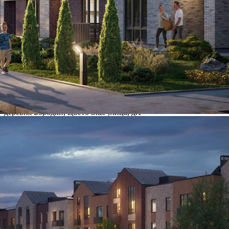
Где находится
Контакты
Другие объявления
Характеристики помещения
№ объявления
110373
Дата размещения
11.07.2024
Город
Одинцово
Адрес
деревня Бородки, Цветочная улица, д.1
Расположено
Этаж
-1
Предлагается
Продажа
Желаемый / подходящий вид деятельности
Не указано
Назначение
Не указано
Размер площади (м2)
4.3
Цена за помещение