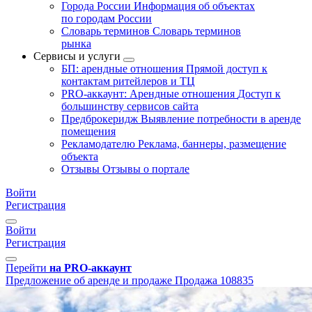
Города России
Информация об объектах
по городам России
Словарь терминов
Словарь терминов
рынка
Сервисы и услуги
БП: арендные отношения
Прямой доступ к
контактам ритейлеров и ТЦ
PRO-аккаунт: Арендные отношения
Доступ к
большинству сервисов сайта
Предброкеридж
Выявление потребности в аренде
помещения
Рекламодателю
Реклама, баннеры, размещение
объекта
Отзывы
Отзывы о портале
Войти
Регистрация
Войти
Регистрация
Перейти
на PRO-аккаунт
Предложение об аренде и продаже
Продажа
108835