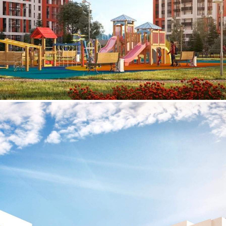
Продажа
108835 - Г. ОБНИНСК,
ЛЕНИНА ПРОСПЕКТ, Д.219
Калужская обл
Получить контакты
Посмотреть на карте
Прямая продажа от застройщика! Кладовая номер 1 общей
площадью 3.7 кв.м. на -1-м этаже в ЖК «Олимп».[#5934229#]
252 (+3)
Навигация