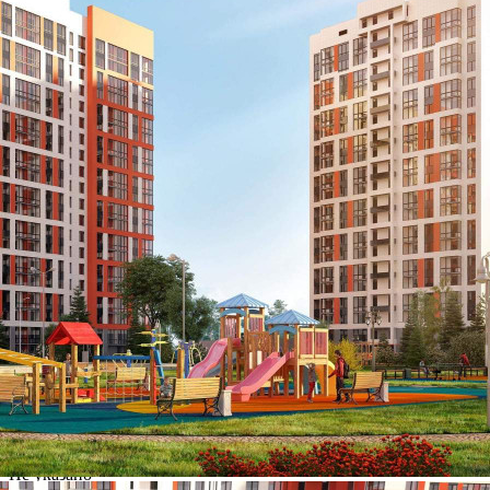
Характеристики
О помещении
Где находится
Контакты
Другие объявления
Характеристики помещения
№ объявления
108835
Дата размещения
03.09.2024
Город
Обнинск
Адрес
Ленина проспект, д.219
Расположено
Этаж
-1
Предлагается
Продажа
Желаемый / подходящий вид деятельности
Не указано
Назначение
Не указано