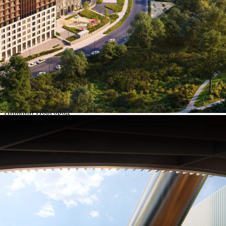
Характеристики
О помещении
Где находится
Контакты
Другие объявления
Характеристики помещения
№ объявления
125272
Дата размещения
09.08.2026
Город
Нижний Новгород
Адрес
Черниговская улица, д.20
Расположено
Этаж
-2
Предлагается
Продажа
Желаемый / подходящий вид деятельности
Не указано
Назначение
Не указано
Размер площади (м2)