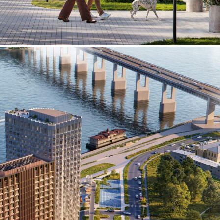
Продажа
125272 - Г. НИЖНИЙ
НОВГОРОД,
ЧЕРНИГОВСКАЯ УЛИЦА,
Д.20
Нижегородская обл
Получить контакты
Посмотреть на карте
Прямая продажа от застройщика! Кладовая номер К53 общей
площадью 5.1 кв. м на -2-м этаже в ЖК
«Фордевинд»[#8353581#]
72 (+8)
Навигация