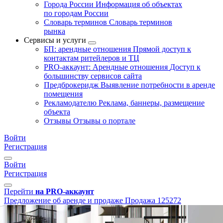
Города России
Информация об объектах
по городам России
Словарь терминов
Словарь терминов
рынка
Сервисы и услуги
БП: арендные отношения
Прямой доступ к
контактам ритейлеров и ТЦ
PRO-аккаунт: Арендные отношения
Доступ к
большинству сервисов сайта
Предброкеридж
Выявление потребности в аренде
помещения
Рекламодателю
Реклама, баннеры, размещение
объекта
Отзывы
Отзывы о портале
Войти
Регистрация
Войти
Регистрация
Перейти
на PRO-аккаунт
Предложение об аренде и продаже
Продажа
125272