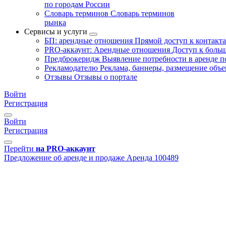
по городам России
Словарь терминов
Словарь терминов
рынка
Сервисы и услуги
БП: арендные отношения
Прямой доступ к контакт
PRO-аккаунт: Арендные отношения
Доступ к больш
Предброкеридж
Выявление потребности в аренде 
Рекламодателю
Реклама, баннеры, размещение объе
Отзывы
Отзывы о портале
Войти
Регистрация
Войти
Регистрация
Перейти
на PRO-аккаунт
Предложение об аренде и продаже
Аренда
100489