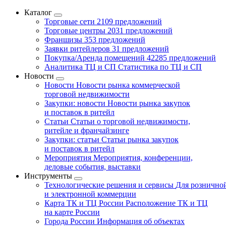
Каталог
Торговые сети
2109 предложений
Торговые центры
2031 предложений
Франшизы
353 предложений
Заявки ритейлеров
31 предложений
Покупка/Аренда помещений
42285 предложений
Аналитика ТЦ и СП
Статистика по ТЦ и СП
Новости
Новости
Новости рынка коммерческой
торговой недвижимости
Закупки: новости
Новости рынка закупок
и поставок в ритейл
Статьи
Статьи о торговой недвижимости,
ритейле и франчайзинге
Закупки: статьи
Статьи рынка закупок
и поставок в ритейл
Мероприятия
Мероприятия, конференции,
деловые события, выставки
Инструменты
Технологические решения и сервисы
Для рознично
и электронной коммерции
Карта ТК и ТЦ России
Расположение ТК и ТЦ
на карте России
Города России
Информация об объектах