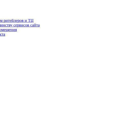
ам ритейлеров и ТЦ
инству сервисов сайта
помещения
кта