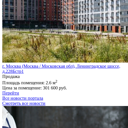
г. Москва (Москва / Московская обл), Ленинградское шоссе,
д.228Бстр1
Продажа
2
Площадь помещения:
2.6 м
Цена за помещение:
301 600 руб.
Перейти
Все новости портала
Смотреть все новости