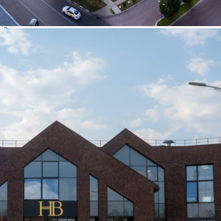
Расположено
Торговый Центр
Этаж
2
Предлагается
Аренда
Желаемый / подходящий вид деятельности
Не указано
Назначение
Не указано
Размер площади (м2)
143.7
Цена за помещение
403 797 руб.
Цена за 1 кв. м
2 810 руб.
О помещении