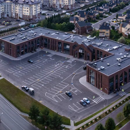
Получить контакты
Посмотреть на карте
Предлагается в аренду помещение в ТЦ "Галерея Новые
Вешки". Формат помещения: площадью 143.7 кв.м. В прямую
аренду, на срок от 1 (одного) года с предоплатой за 1 (один)
месяц (с возможностью арендных каникул). Включено в
ставку: эксплуатационные расходы. Минимальный срок
аренды 12 мес. Помещение располага...
477 (+2)
Навигация
Характеристики
О помещении
Где находится
Контакты
Другие объявления
Характеристики помещения
№ объявления
103821
Дата размещения
09.06.2023
Город
Мытищи
Адрес
поселок Вешки, Заводская улица, д.стр16