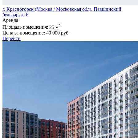
г. Красногорск (Москва / Московская обл), Павшинский
бульвар, д. 6.
Аренда
2
Площадь помещения:
25 м
Цена за помещение:
40 000 руб.
Перейти