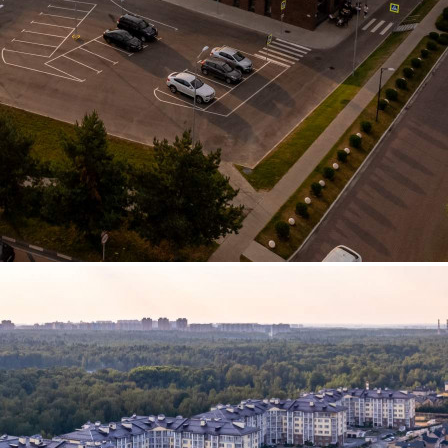
Аренда
Торговый Центр
103821 - Г. МЫТИЩИ,
ПОСЕЛОК ВЕШКИ,
ЗАВОДСКАЯ УЛИЦА,
Д.СТР16
Москва / Московская обл