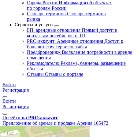
Города России
Информация об объектах
по городам России
Словарь терминов
Словарь терминов
рынка
Сервисы и услуги
БП: арендные отношения
Прямой доступ к
контактам ритейлеров и ТЦ
PRO-аккаунт: Арендные отношения
Доступ к
большинству сервисов сайта
Предброкеридж
Выявление потребности в аренде
помещения
Рекламодателю
Реклама, баннеры, размещение
объекта
Отзывы
Отзывы о портале
Войти
Регистрация
Войти
Регистрация
Перейти
на PRO-аккаунт
Предложение об аренде и продаже
Аренда
105472