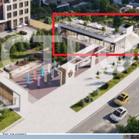
Характеристики
О помещении
Где находится
Контакты
Другие объявления
Характеристики помещения
№ объявления
105472
Дата размещения
20.11.2023
Город
Москва
Адрес
Василия Ланового улица, д.1к2
Расположено
Жилой дом
Этаж
1
Предлагается
Аренда
Желаемый / подходящий вид деятельности
Не указано
Назначение
Не указано