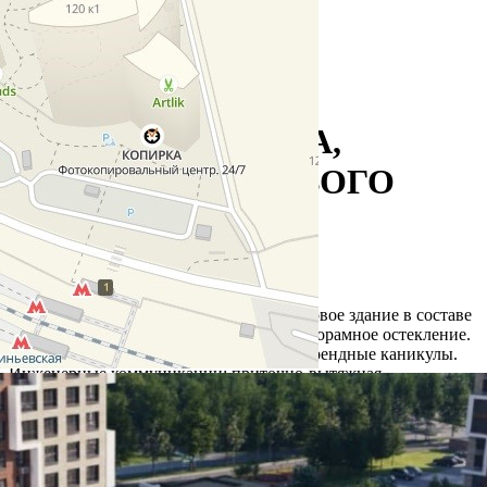
Аренда
Жилой дом
105472 - Г. МОСКВА,
ВАСИЛИЯ ЛАНОВОГО
УЛИЦА, Д.1К2
Москва / Московская обл
Получить контакты
Посмотреть на карте
СТРИТ РИТЕЙЛ, отдельно стоящее видовое здание в составе
ЖК «ОГНИ-2». Площадь – 166 кв.м. Панорамное остекление.
2 входа. Без ремонта. Предоставляются арендные каникулы.
Инженерные коммуникации: приточно-вытяжная
общеобменная вентиляция и кондиционирование,
смонтированы пожарная сигнализация, пожаротушение,...
647 (+2)
Навигация