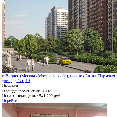
г. Видное (Москва / Московская обл), поселок Битца, Парковая
улица, д.1стр19
Продажа
2
Площадь помещения:
4.4 м
Цена за помещение:
541 200 руб.
Перейти