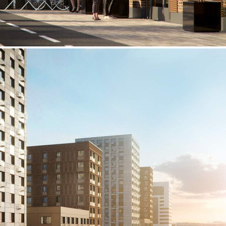
Продажа
99488 - Г. МОСКВА,
ТАГИЛЬСКАЯ УЛИЦА, Д.4
Москва / Московская обл
Получить контакты
Посмотреть на карте
ВОЗМОЖНА СКИДКА ДО 10% На продажу предлагается
помещение свободного назначения под любой вид
деятельности в ЖК "Сиреневый парк". Первый этаж.
Отдельный вход с улицы. Свободная планировка. Витринное
остекление. Место под вывеску. Высота потолков 3,6 - 5
метров. Современная инженерия. "Сиреневый парк" жилой
ком...
922 (+2)
Навигация