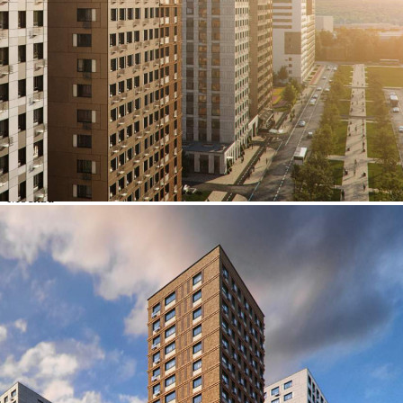
Характеристики
О помещении
Где находится
Контакты
Другие объявления
Характеристики помещения
№ объявления
99488
Дата размещения
04.08.2022
Город
Москва
Адрес
Тагильская улица, д.4
Расположено
Этаж
1
Предлагается
Продажа
Желаемый / подходящий вид деятельности
Не указано
Назначение
Не указано
Размер площади (м2)