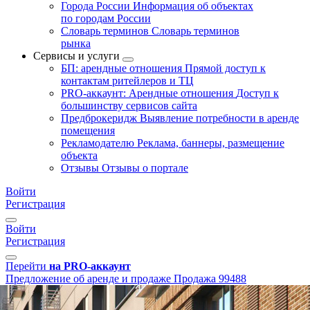
Города России
Информация об объектах
по городам России
Словарь терминов
Словарь терминов
рынка
Сервисы и услуги
БП: арендные отношения
Прямой доступ к
контактам ритейлеров и ТЦ
PRO-аккаунт: Арендные отношения
Доступ к
большинству сервисов сайта
Предброкеридж
Выявление потребности в аренде
помещения
Рекламодателю
Реклама, баннеры, размещение
объекта
Отзывы
Отзывы о портале
Войти
Регистрация
Войти
Регистрация
Перейти
на PRO-аккаунт
Предложение об аренде и продаже
Продажа
99488