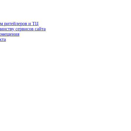
ам ритейлеров и ТЦ
инству сервисов сайта
помещения
кта