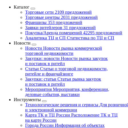
Каталог
Торговые сети
2109 предложений
Торговые центры
2031 предложений
Франшизы
353 предложений
Заявки ритейлеров
31 предложений
Покупка/Аренда помещений
42295 предложений
Аналитика ТЦ и СП
Статистика по ТЦ и СП
Новости
Новости
Новости рынка коммерческой
торговой недвижимости
Закупки: новости
Новости рынка закупок
и поставок в ритейл
Статьи
Статьи о торговой недвижимости,
ритейле и франчайзинге
Закупки: статьи
Статьи рынка закупок
и поставок в ритейл
Мероприятия
Мероприятия, конференции,
деловые события, выставки
Инструменты
Технологические решения и сервисы
Для рознично
и электронной коммерции
Карта ТК и ТЦ России
Расположение ТК и ТЦ
на карте России
Города России
Информация об объектах