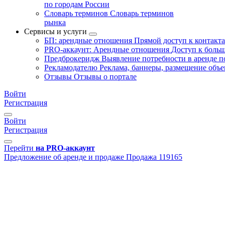
по городам России
Словарь терминов
Словарь терминов
рынка
Сервисы и услуги
БП: арендные отношения
Прямой доступ к контакт
PRO-аккаунт: Арендные отношения
Доступ к больш
Предброкеридж
Выявление потребности в аренде 
Рекламодателю
Реклама, баннеры, размещение объе
Отзывы
Отзывы о портале
Войти
Регистрация
Войти
Регистрация
Перейти
на PRO-аккаунт
Предложение об аренде и продаже
Продажа
119165