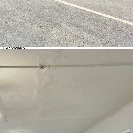
Адрес
Старая Басманная улица, д.23/9стр2
Расположено
Этаж
Предлагается
Продажа
Желаемый / подходящий вид деятельности
Не указано
Назначение
Не указано
Размер площади (м2)
610
Цена за помещение
100 000 000 руб.
О помещении