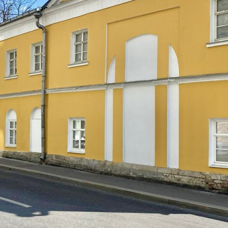
Москва / Московская обл
Получить контакты
Посмотреть на карте
НОМЕР ЛОТА 20302 Эксклюзивное предложение, показы в
любое время - ключи на руках! Продается целиком
премиальный особняк в самом сердце столицы.
Коммуникации: Подключены отопление, холодная вода и
электричество (100 кВт). Состояние здания: Недавно
отремонтированный фасад и внутренние помещения. Па...
396 (+2)
Навигация
Характеристики
О помещении
Где находится
Контакты
Другие объявления
Характеристики помещения
№ объявления
109039
Дата размещения
23.07.2024
Город
Москва