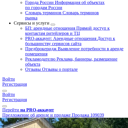
Города России
Информация об объектах
по городам России
Словарь терминов
Словарь терминов
рынка
Сервисы и услуги
БП: арендные отношения
Прямой доступ к
контактам ритейлеров и ТЦ
PRO-аккаунт: Арендные отношения
Доступ к
большинству сервисов сайта
Предброкеридж
Выявление потребности в аренде
помещения
Рекламодателю
Реклама, баннеры, размещение
объекта
Отзывы
Отзывы о портале
Войти
Регистрация
Войти
Регистрация
Перейти
на PRO-аккаунт
Предложение об аренде и продаже
Продажа
109039