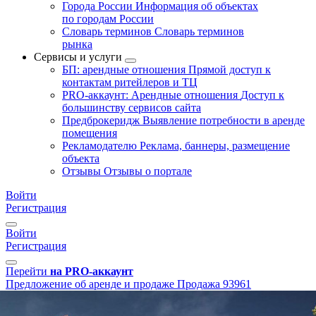
Города России
Информация об объектах
по городам России
Словарь терминов
Словарь терминов
рынка
Сервисы и услуги
БП: арендные отношения
Прямой доступ к
контактам ритейлеров и ТЦ
PRO-аккаунт: Арендные отношения
Доступ к
большинству сервисов сайта
Предброкеридж
Выявление потребности в аренде
помещения
Рекламодателю
Реклама, баннеры, размещение
объекта
Отзывы
Отзывы о портале
Войти
Регистрация
Войти
Регистрация
Перейти
на PRO-аккаунт
Предложение об аренде и продаже
Продажа
93961