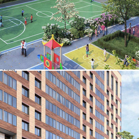
Характеристики
О помещении
Где находится
Контакты
Другие объявления
Характеристики помещения
№ объявления
93961
Дата размещения
26.10.2023
Город
Москва
Адрес
Сигнальный проезд, д.5
Расположено
Этаж
-2
Предлагается
Продажа
Желаемый / подходящий вид деятельности
Не указано
Назначение
Не указано