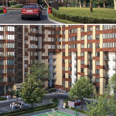
Продажа
93961 - Г. МОСКВА,
СИГНАЛЬНЫЙ ПРОЕЗД,
Д.5
Москва / Московская обл
Получить контакты
Посмотреть на карте
Прямая продажа от застройщика! Кладовая номер 246 общей
площадью 7.3 кв.м. на -2-м этаже в Поколение. Рассрочка на
паркинг в готовых объектах: ГК ФСК предлагает программу
рассрочки на паркинг в готовых объектах. На все машино-
места ЖК "Поколение" действует рассрочка. Первоначальный
взнос в размере от 50% от...
820 (+1)
Навигация