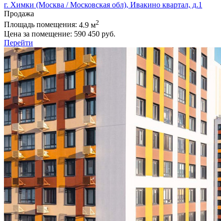
г. Химки (Москва / Московская обл), Ивакино квартал, д.1
Продажа
2
Площадь помещения:
4.9 м
Цена за помещение:
590 450 руб.
Перейти