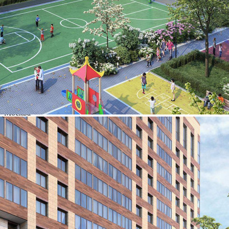
Характеристики
О помещении
Где находится
Контакты
Другие объявления
Характеристики помещения
№ объявления
92936
Дата размещения
03.02.2023
Город
Москва
Адрес
Сигнальный проезд, д.5
Расположено
Этаж
-1
Предлагается
Продажа
Желаемый / подходящий вид деятельности
Не указано
Назначение
Не указано
Размер площади (м2)