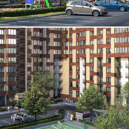
Продажа
92936 - Г. МОСКВА,
СИГНАЛЬНЫЙ ПРОЕЗД,
Д.5
Москва / Московская обл
Получить контакты
Посмотреть на карте
Прямая продажа от застройщика! Кладовая номер 49 общей
площадью 12.1 кв.м. на -1-м этаже в Поколение. Скидки на
кладовые: В ЖК «Поколение» можно приобрести кладовую со
скидкой до 30%. Акции проводятся до 31.01.2023.
Подробности в офисах продаж.[#3097062#]
736 (+1)
Навигация