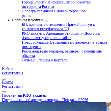
Города России
Информация об объектах
по городам России
Словарь терминов
Словарь терминов
рынка
Сервисы и услуги
БП: арендные отношения
Прямой доступ к
контактам ритейлеров и ТЦ
PRO-аккаунт: Арендные отношения
Доступ к
большинству сервисов сайта
Предброкеридж
Выявление потребности в аренде
помещения
Рекламодателю
Реклама, баннеры, размещение
объекта
Отзывы
Отзывы о портале
Войти
Регистрация
Войти
Регистрация
Перейти
на PRO-аккаунт
Предложение об аренде и продаже
Продажа
92936