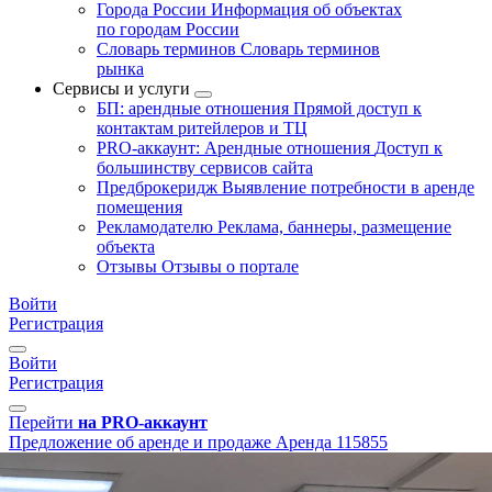
Города России
Информация об объектах
по городам России
Словарь терминов
Словарь терминов
рынка
Сервисы и услуги
БП: арендные отношения
Прямой доступ к
контактам ритейлеров и ТЦ
PRO-аккаунт: Арендные отношения
Доступ к
большинству сервисов сайта
Предброкеридж
Выявление потребности в аренде
помещения
Рекламодателю
Реклама, баннеры, размещение
объекта
Отзывы
Отзывы о портале
Войти
Регистрация
Войти
Регистрация
Перейти
на PRO-аккаунт
Предложение об аренде и продаже
Аренда
115855