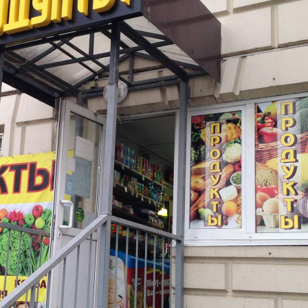
Москва / Московская обл
Получить контакты
Посмотреть на карте
Сдается помещение свободного назначения, площадью 81
кв.м, в прямую аренду, на любой срок, с возможностью
арендных каникул. Включено в ставку: коммунальные
платежи, эксплуатационные расходы. Минимальный срок
аренды 3 мес, предоставляется юридический адрес.
Помещение располагается на 1-м этаже большого жилого...
402 (+1)
Навигация
Характеристики
О помещении
Где находится
Контакты
Другие объявления
Характеристики помещения
№ объявления
115855
Дата размещения
18.05.2025
Город