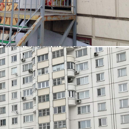
Москва
Адрес
Псковская улица, д.7к1
Расположено
Жилой дом
Этаж
1
Предлагается
Аренда
Желаемый / подходящий вид деятельности
Не указано
Назначение
Не указано
Размер площади (м2)
81
Цена за помещение
180 000 руб.
Цена за 1 кв. м
2 223 руб.
О помещении