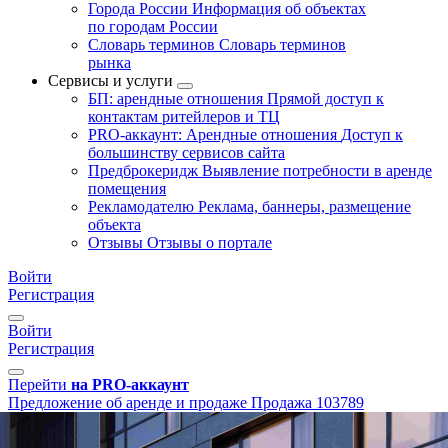
Города России
Информация об объектах
по городам России
Словарь терминов
Словарь терминов
рынка
Сервисы и услуги
БП: арендные отношения
Прямой доступ к
контактам ритейлеров и ТЦ
PRO-аккаунт: Арендные отношения
Доступ к
большинству сервисов сайта
Предброкеридж
Выявление потребности в аренде
помещения
Рекламодателю
Реклама, баннеры, размещение
объекта
Отзывы
Отзывы о портале
Войти
Регистрация
Войти
Регистрация
Перейти
на PRO-аккаунт
Предложение об аренде и продаже
Продажа
103789