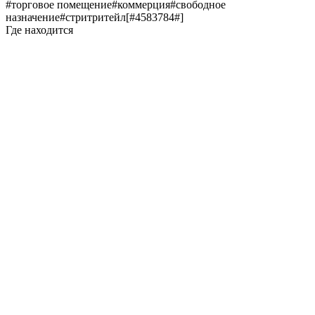
#торговое помещение#коммерция#свободное
назначение#стритритейл[#4583784#]
Где находится