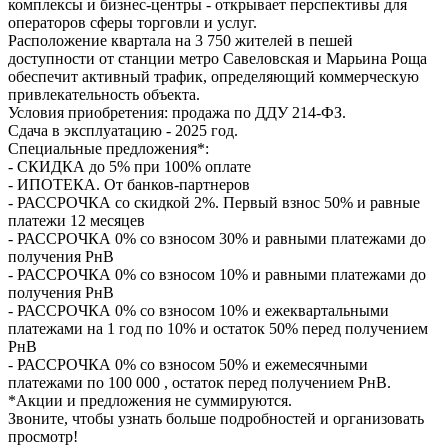
комплексы и бизнес-центры - открывает перспективы для
операторов сферы торговли и услуг.
Расположение квартала на 3 750 жителей в пешей
доступности от станции метро Савеловская и Марьина Роща
обеспечит активный трафик, определяющий коммерческую
привлекательность объекта.
Условия приобретения: продажа по ДДУ 214-ФЗ.
Сдача в эксплуатацию - 2025 год.
Специальные предложения*:
- СКИДКА до 5% при 100% оплате
- ИПОТЕКА. От банков-партнеров
- РАССРОЧКА со скидкой 2%. Первый взнос 50% и равные
платежи 12 месяцев
- РАССРОЧКА 0% со взносом 30% и равными платежами до
получения РнВ
- РАССРОЧКА 0% со взносом 10% и равными платежами до
получения РнВ
- РАССРОЧКА 0% со взносом 10% и ежеквартальными
платежами на 1 год по 10% и остаток 50% перед получением
РнВ
- РАССРОЧКА 0% со взносом 50% и ежемесячными
платежами по 100 000 , остаток перед получением РнВ.
*Акции и предложения не суммируются.
Звоните, чтобы узнать больше подробностей и организовать
просмотр!