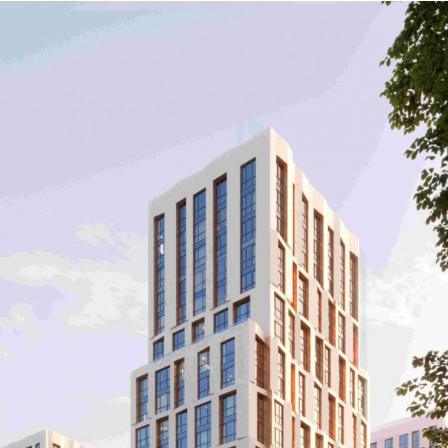
Предлагается
Продажа
Желаемый / подходящий вид деятельности
Не указано
Назначение
Не указано
Размер площади (м2)
225.9
Цена за помещение
118 597 500 руб.
О помещении