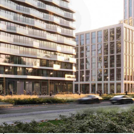
характеристики: - 1 этаж жилого дома - Витрины - Высокие
потолки 5.4 метров - Электрическая мощность - 90,36 кВТ
Витрины помещений с видами на пешеходные улицы буду...
575 (+2)
Навигация
Характеристики
О помещении
Где находится
Контакты
Другие объявления
Характеристики помещения
№ объявления
103789
Дата размещения
01.06.2023
Город
Москва
Адрес
Полковая улица, д.1
Расположено
Жилой дом
Этаж
1