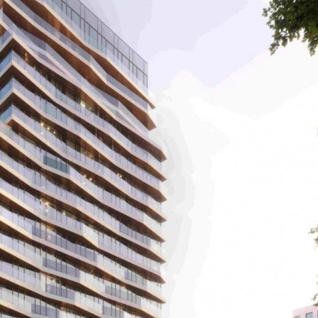
Продажа
Жилой дом
103789 - Г. МОСКВА,
ПОЛКОВАЯ УЛИЦА, Д.1
Москва / Московская обл
Получить контакты
Посмотреть на карте
СТАРТ ПРОДАЖ ПЕРВОЙ ОЧЕРЕДИ! Торговое помещение
площадью 225,9 м в премиальном жилом квартале PRIDE от
надёжного застройщика PIONEER. Основные