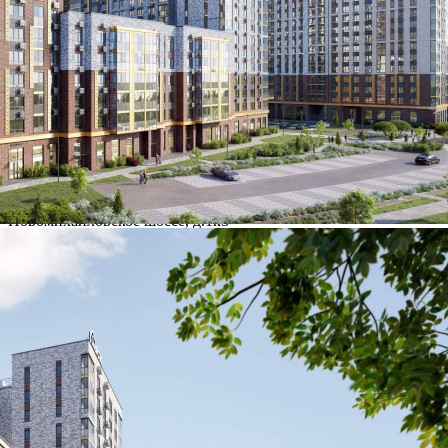
Где находится
Контакты
Другие объявления
Характеристики помещения
№ объявления
125382
Дата размещения
30.06.2026
Город
Москва
Адрес
Новомихайловское шоссе, д.1к3
Расположено
Этаж
-1
Предлагается
Продажа
Желаемый / подходящий вид деятельности
Не указано
Назначение
Не указано
Размер площади (м2)
3.6
Цена за помещение