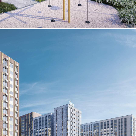
Продажа
125382 - Г. МОСКВА,
НОВОМИХАЙЛОВСКОЕ
ШОССЕ, Д.1К3
Москва / Московская обл
Получить контакты
Посмотреть на карте
Прямая продажа от застройщика! Кладовая номер 150 общей
площадью 3.6 кв. м на -1-м этаже в ЖК «1-й
Ясеневский»[#8354703#]
68 (+3)
Навигация
Характеристики
О помещении