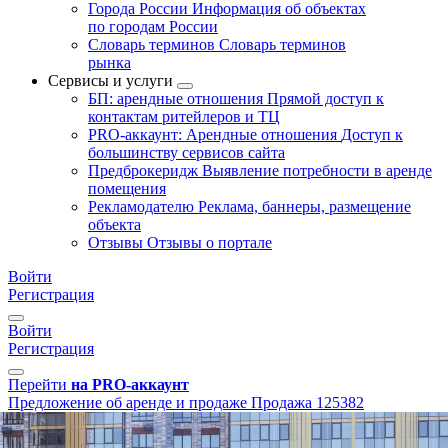
Города России
Информация об объектах
по городам России
Словарь терминов
Словарь терминов
рынка
Сервисы и услуги
БП: арендные отношения
Прямой доступ к
контактам ритейлеров и ТЦ
PRO-аккаунт: Арендные отношения
Доступ к
большинству сервисов сайта
Предброкеридж
Выявление потребности в аренде
помещения
Рекламодателю
Реклама, баннеры, размещение
объекта
Отзывы
Отзывы о портале
Войти
Регистрация
Войти
Регистрация
Перейти
на PRO-аккаунт
Предложение об аренде и продаже
Продажа
125382