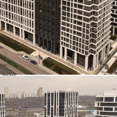
– 66,1 кв.м. Отдельный вход, панорамные ок...
69 (+4)
Навигация
Характеристики
О помещении
Где находится
Контакты
Другие объявления
Характеристики помещения
№ объявления
125564
Дата размещения
06.08.2026
Город
Москва
Адрес
Нижние Мнёвники улица, д.7
Расположено
Жилой дом
Этаж
1
Предлагается
Аренда