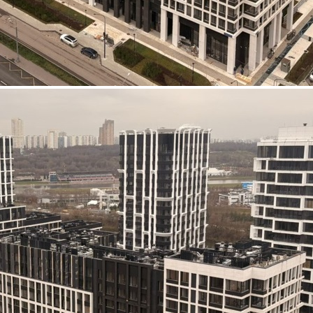
Аренда
Жилой дом
125564 - Г. МОСКВА,
НИЖНИЕ МНЁВНИКИ
УЛИЦА, Д.7
Москва / Московская обл
Получить контакты
Посмотреть на карте
ЖК ОСТРОВ, 4 квартал. Помещение свободного назначения,
расположено на 1 этаже дома в составе ЖК Остров-4, корпус
7. Дом входит в состав ЖК «ОСТРОВ» в окружении
спортивного кластера: спортивный комплекс ЦСКА,
легкоатлетический манеж, Ледовый дворец Т.Навки. Площадь