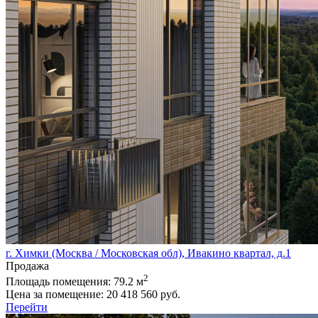
г. Химки (Москва / Московская обл), Ивакино квартал, д.1
Продажа
2
Площадь помещения:
79.2 м
Цена за помещение:
20 418 560 руб.
Перейти