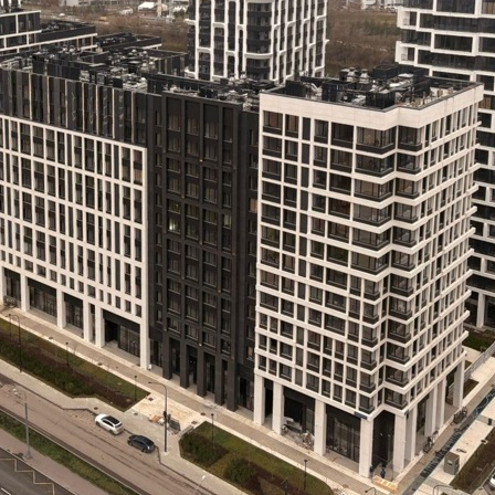
Желаемый / подходящий вид деятельности
Не указано
Назначение
Не указано
Размер площади (м2)
66.1
Цена за помещение
395 000 руб.
Цена за 1 кв. м
5 976 руб.
О помещении