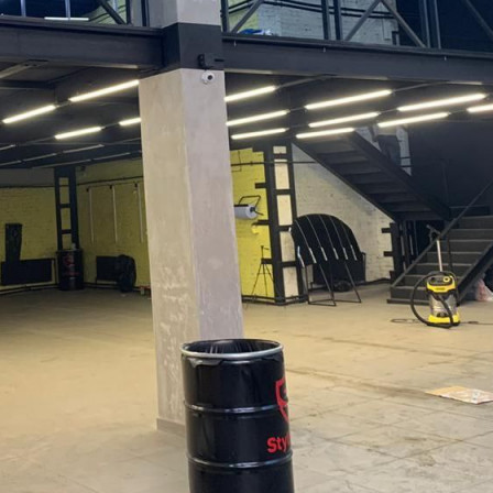
Продается помещение площадью 449.6 кв.м (1 этаж - 265 кв,
антресоль - 184,6 квм). Административное здание
располагается во дворе ТЦ Конфетти. Большие ворота.
Большие окна. Рабочее состояние. В данный момент сдается в
аренду - швейное производство. Офисная зона. Санузел.
Собственник - физ лицо. ДКП 2012 г. Оперативный показ.
Быстрый выход на сделку.[#7126494#]
Где находится