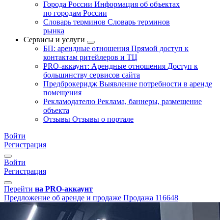
Города России
Информация об объектах
по городам России
Словарь терминов
Словарь терминов
рынка
Сервисы и услуги
БП: арендные отношения
Прямой доступ к
контактам ритейлеров и ТЦ
PRO-аккаунт: Арендные отношения
Доступ к
большинству сервисов сайта
Предброкеридж
Выявление потребности в аренде
помещения
Рекламодателю
Реклама, баннеры, размещение
объекта
Отзывы
Отзывы о портале
Войти
Регистрация
Войти
Регистрация
Перейти
на PRO-аккаунт
Предложение об аренде и продаже
Продажа
116648