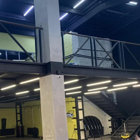
Адрес
Нагатинская улица, д.16
Расположено
Этаж
1
Предлагается
Продажа
Желаемый / подходящий вид деятельности
Не указано
Назначение
Не указано
Размер площади (м2)
449.6
Цена за помещение
80 900 000 руб.
О помещении