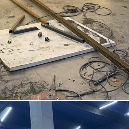
Москва / Московская обл
Получить контакты
Посмотреть на карте
Продается помещение площадью 449.6 кв.м (1 этаж - 265 кв,
антресоль - 184,6 квм). Административное здание
располагается во дворе ТЦ Конфетти. Большие ворота.
Большие окна. Рабочее состояние. В данный момент сдается в
аренду - швейное производство. Офисная зона. Санузел.
Собственник - физ лицо. ДКП 2012 г. Опе...
264 (+2)
Навигация
Характеристики
О помещении
Где находится
Контакты
Другие объявления
Характеристики помещения
№ объявления
116648
Дата размещения
03.10.2025
Город
Москва