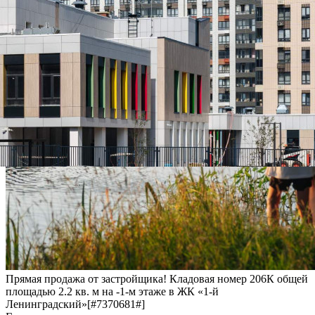
Прямая продажа от застройщика! Кладовая номер 206К общей
площадью 2.2 кв. м на -1-м этаже в ЖК «1-й
Ленинградский»[#7370681#]