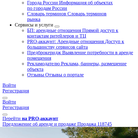
Города России
Информация об объектах
по городам России
Словарь терминов
Словарь терминов
рынка
Сервисы и услуги
БП: арендные отношения
Прямой доступ к
контактам ритейлеров и ТЦ
PRO-аккаунт: Арендные отношения
Доступ к
большинству сервисов сайта
Предброкеридж
Выявление потребности в аренде
помещения
Рекламодателю
Реклама, баннеры, размещение
объекта
Отзывы
Отзывы о портале
Войти
Регистрация
Войти
Регистрация
Перейти
на PRO-аккаунт
Предложение об аренде и продаже
Продажа
118745