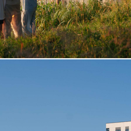
Продажа
118745 - Г. МОСКВА,
ЛЕНИНГРАДСКОЕ
ШОССЕ, Д.228К4
Москва / Московская обл
Получить контакты
Посмотреть на карте
Прямая продажа от застройщика! Кладовая номер 206К общей
площадью 2.2 кв. м на -1-м этаже в ЖК «1-й