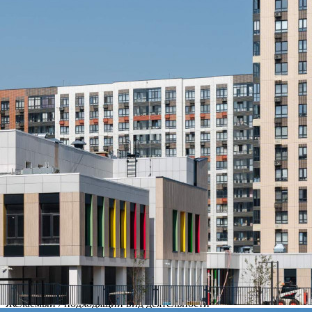
Ленинградский»[#7370681#]
379 (+1)
Навигация
Характеристики
О помещении
Где находится
Контакты
Другие объявления
Характеристики помещения
№ объявления
118745
Дата размещения
09.08.2026
Город
Москва
Адрес
Ленинградское шоссе, д.228к4
Расположено
Этаж
-1
Предлагается
Продажа
Желаемый / подходящий вид деятельности