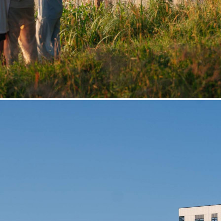
Продажа
118213 - Г. МОСКВА,
ЛЕНИНГРАДСКОЕ
ШОССЕ, Д.228К4
Москва / Московская обл
Получить контакты
Посмотреть на карте
Прямая продажа от застройщика! Кладовая номер 115К общей
площадью 2.6 кв. м на -1-м этаже в ЖК «1-й