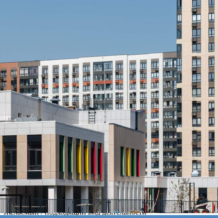
Ленинградский»[#7369602#]
416 (+1)
Навигация
Характеристики
О помещении
Где находится
Контакты
Другие объявления
Характеристики помещения
№ объявления
118213
Дата размещения
07.08.2026
Город
Москва
Адрес
Ленинградское шоссе, д.228к4
Расположено
Этаж
-1
Предлагается
Продажа
Желаемый / подходящий вид деятельности