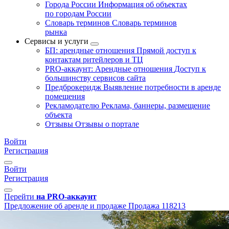
Города России
Информация об объектах
по городам России
Словарь терминов
Словарь терминов
рынка
Сервисы и услуги
БП: арендные отношения
Прямой доступ к
контактам ритейлеров и ТЦ
PRO-аккаунт: Арендные отношения
Доступ к
большинству сервисов сайта
Предброкеридж
Выявление потребности в аренде
помещения
Рекламодателю
Реклама, баннеры, размещение
объекта
Отзывы
Отзывы о портале
Войти
Регистрация
Войти
Регистрация
Перейти
на PRO-аккаунт
Предложение об аренде и продаже
Продажа
118213