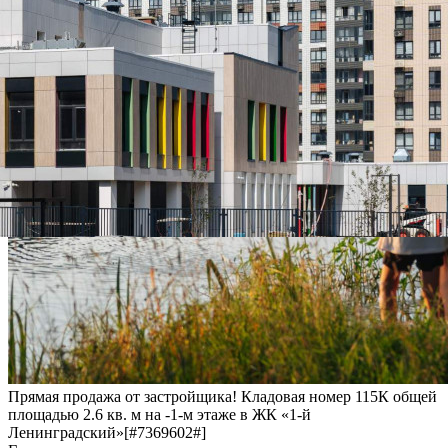
Прямая продажа от застройщика! Кладовая номер 115К общей
площадью 2.6 кв. м на -1-м этаже в ЖК «1-й
Ленинградский»[#7369602#]