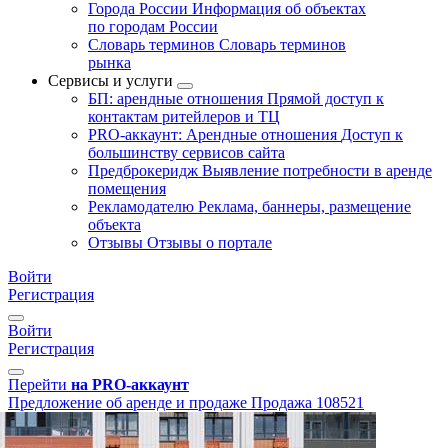
Города России
Информация об объектах
по городам России
Словарь терминов
Словарь терминов
рынка
Сервисы и услуги
БП: арендные отношения
Прямой доступ к
контактам ритейлеров и ТЦ
PRO-аккаунт: Арендные отношения
Доступ к
большинству сервисов сайта
Предброкеридж
Выявление потребности в аренде
помещения
Рекламодателю
Реклама, баннеры, размещение
объекта
Отзывы
Отзывы о портале
Войти
Регистрация
Войти
Регистрация
Перейти
на PRO-аккаунт
Предложение об аренде и продаже
Продажа
108521