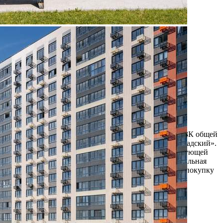
Продажа
108521 - Г. МОСКВА,
ЛЕНИНГРАДСКОЕ
ШОССЕ, Д.228БСТР1
Москва / Московская обл
Получить контакты
Посмотреть на карте
Прямая продажа от застройщика! Кладовая номер 113К общей
площадью 5.9 кв. м на -1-м этаже в ЖК «1-й Ленинградский».
Дополнительная скидка 2% на покупку 2-й и последующей
недвижимости: для клиентов предоставляется специальная
скидка до 2%. Скидку на вторую или последующую покупку
можно получить при приобретен...
439 (+1)
Навигация
Характеристики
О помещении