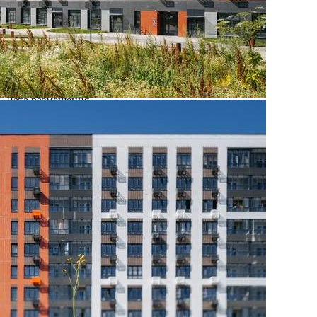
Где находится
Контакты
Другие объявления
Характеристики помещения
№ объявления
108521
Дата размещения
27.08.2025
Город
Москва
Адрес
Ленинградское шоссе, д.228Бстр1
Расположено
Этаж
-1
Предлагается
Продажа
Желаемый / подходящий вид деятельности
Не указано
Назначение
Не указано
Размер площади (м2)
5.9
Цена за помещение