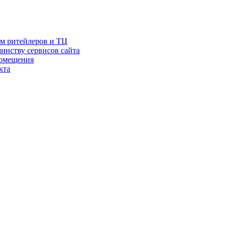
ам ритейлеров и ТЦ
инству сервисов сайта
помещения
кта