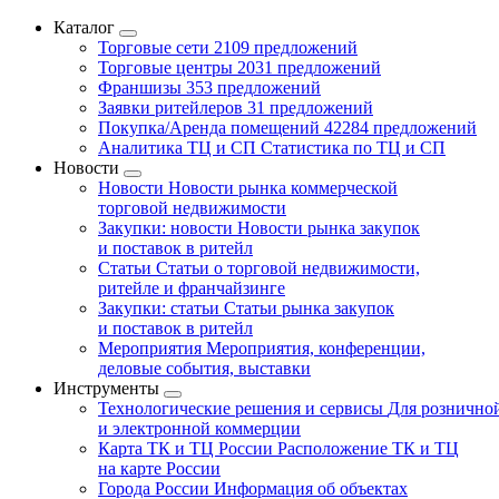
Каталог
Торговые сети
2109 предложений
Торговые центры
2031 предложений
Франшизы
353 предложений
Заявки ритейлеров
31 предложений
Покупка/Аренда помещений
42284 предложений
Аналитика ТЦ и СП
Статистика по ТЦ и СП
Новости
Новости
Новости рынка коммерческой
торговой недвижимости
Закупки: новости
Новости рынка закупок
и поставок в ритейл
Статьи
Статьи о торговой недвижимости,
ритейле и франчайзинге
Закупки: статьи
Статьи рынка закупок
и поставок в ритейл
Мероприятия
Мероприятия, конференции,
деловые события, выставки
Инструменты
Технологические решения и сервисы
Для рознично
и электронной коммерции
Карта ТК и ТЦ России
Расположение ТК и ТЦ
на карте России
Города России
Информация об объектах