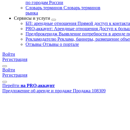
по городам России
Словарь терминов
Словарь терминов
рынка
Сервисы и услуги
БП: арендные отношения
Прямой доступ к контакт
PRO-аккаунт: Арендные отношения
Доступ к больш
Предброкеридж
Выявление потребности в аренде 
Рекламодателю
Реклама, баннеры, размещение объе
Отзывы
Отзывы о портале
Войти
Регистрация
Войти
Регистрация
Перейти
на PRO-аккаунт
Предложение об аренде и продаже
Продажа
108309