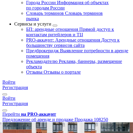
Города России
Информация об объектах
по городам России
Словарь терминов
Словарь терминов
рынка
Сервисы и услуги
БП: арендные отношения
Прямой доступ к
контактам ритейлеров и ТЦ
PRO-аккаунт: Арендные отношения
Доступ к
большинству сервисов сайта
Предброкеридж
Выявление потребности в аренде
помещения
Рекламодателю
Реклама, баннеры, размещение
объекта
Отзывы
Отзывы о портале
Войти
Регистрация
Войти
Регистрация
Перейти
на PRO-аккаунт
Предложение об аренде и продаже
Продажа
108250