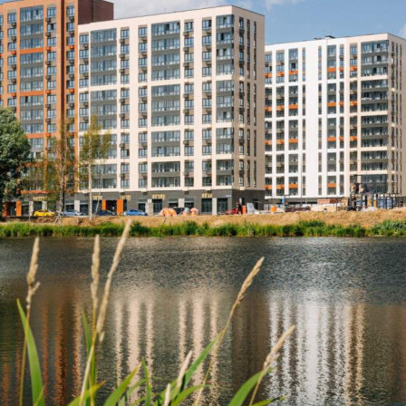
Москва / Московская обл
Получить контакты
Посмотреть на карте
Прямая продажа от застройщика! Кладовая номер 2К общей
площадью 2.5 кв.м. на -1-м этаже в ЖК «1-й Ленинградский».
Рассрочка на кладовые в готовых объектах: ГК ФСК
предлагает программу рассрочки на кладовую в готовых
объектах. В корп. 1, 2, 3, 4 ЖК «1-й Ленинградский»
действует рассрочка сроком до года. ПВ...
337 (+1)
Навигация
Характеристики
О помещении
Где находится
Контакты
Другие объявления
Характеристики помещения
№ объявления
108250
Дата размещения
23.07.2024
Город
Москва