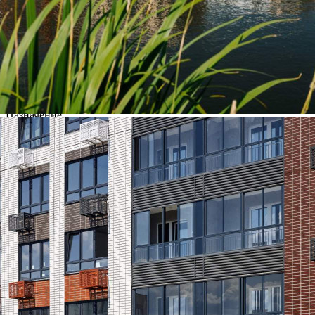
Адрес
Ленинградское шоссе, д.228Бстр1
Расположено
Этаж
-1
Предлагается
Продажа
Желаемый / подходящий вид деятельности
Не указано
Назначение
Не указано
Размер площади (м2)
2.5
Цена за помещение
257 500 руб.
О помещении