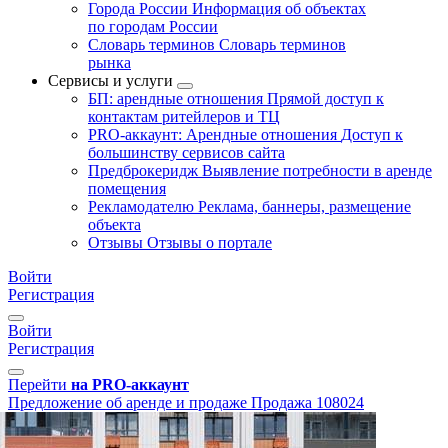
Города России
Информация об объектах
по городам России
Словарь терминов
Словарь терминов
рынка
Сервисы и услуги
БП: арендные отношения
Прямой доступ к
контактам ритейлеров и ТЦ
PRO-аккаунт: Арендные отношения
Доступ к
большинству сервисов сайта
Предброкеридж
Выявление потребности в аренде
помещения
Рекламодателю
Реклама, баннеры, размещение
объекта
Отзывы
Отзывы о портале
Войти
Регистрация
Войти
Регистрация
Перейти
на PRO-аккаунт
Предложение об аренде и продаже
Продажа
108024