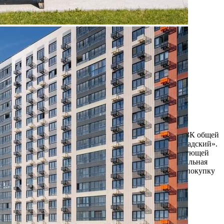
Продажа
108024 - Г. МОСКВА,
ЛЕНИНГРАДСКОЕ
ШОССЕ, Д.228БСТР1
Москва / Московская обл
Получить контакты
Посмотреть на карте
Прямая продажа от застройщика! Кладовая номер 123К общей
площадью 5.9 кв. м на -1-м этаже в ЖК «1-й Ленинградский».
Дополнительная скидка 2% на покупку 2-й и последующей
недвижимости: для клиентов предоставляется специальная
скидка до 2%. Скидку на вторую или последующую покупку
можно получить при приобретен...
347 (+1)
Навигация
Характеристики
О помещении