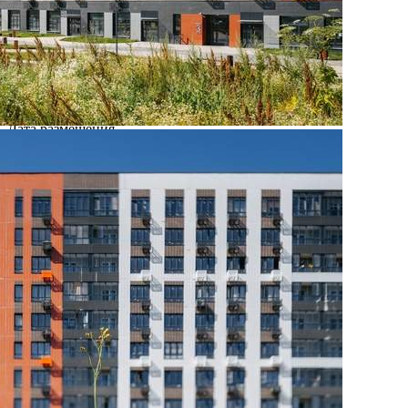
Где находится
Контакты
Другие объявления
Характеристики помещения
№ объявления
108024
Дата размещения
27.08.2025
Город
Москва
Адрес
Ленинградское шоссе, д.228Бстр1
Расположено
Этаж
-1
Предлагается
Продажа
Желаемый / подходящий вид деятельности
Не указано
Назначение
Не указано
Размер площади (м2)
5.9
Цена за помещение